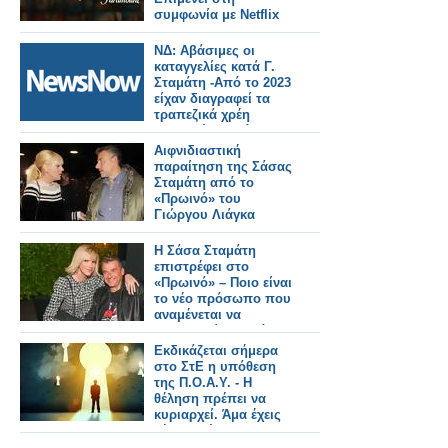
συμφωνία με Netflix
ΝΔ: Αβάσιμες οι
καταγγελίες κατά Γ.
Σταμάτη -Από το 2023
είχαν διαγραφεί τα
τραπεζικά χρέη
συγγενών θυμάτων
στα Τέμπη
Αιφνιδιαστική
παραίτηση της Σάσας
Σταμάτη από το
«Πρωινό» του
Γιώργου Λιάγκα
Η Σάσα Σταμάτη
επιστρέφει στο
«Πρωινό» – Ποιο είναι
το νέο πρόσωπο που
αναμένεται να
προστεθεί στο πάνελ;
Εκδικάζεται σήμερα
στο ΣτΕ η υπόθεση
της Π.Ο.Α.Υ. - Η
θέληση πρέπει να
κυριαρχεί. Άμα έχεις
θέληση, έχεις και
δύναμη. Εκείνος που