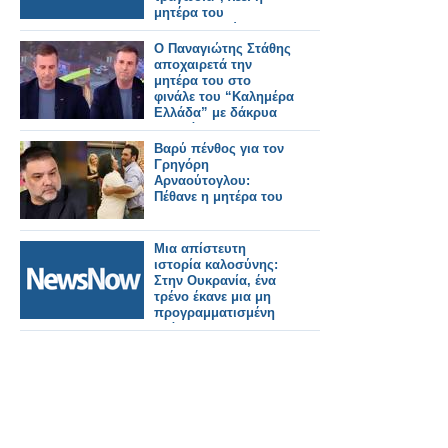
μητέρα του
μηχανοδηγού της
εμπορικής
Ο Παναγιώτης Στάθης
αμαξοστοιχίας
αποχαιρετά την
μητέρα του στο
φινάλε του “Καλημέρα
Ελλάδα” με δάκρυα
στα μάτια
Βαρύ πένθος για τον
Γρηγόρη
Αρναούτογλου:
Πέθανε η μητέρα του
Μια απίστευτη
ιστορία καλοσύνης:
Στην Ουκρανία, ένα
τρένο έκανε μια μη
προγραμματισμένη
στάση για να
παραλάβει ένα
άρρωστο κορίτσι και
τη μητέρα της!