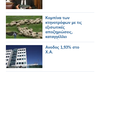
Kομπίνα των
κτηνοτρόφων με τις
εξισωτικές
αποζημιώσεις,
καταγγέλλει
αναγνώστης
Ανοδος 1,93% στο
Χ.Α.