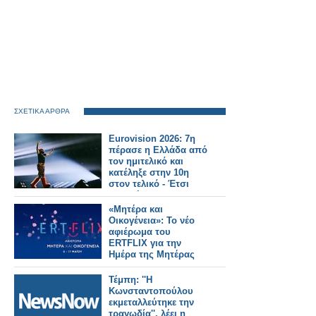
ΣΧΕΤΙΚΑ ΑΡΘΡΑ
Eurovision 2026: 7η
πέρασε η Ελλάδα από
τον ημιτελικό και
κατέληξε στην 10η
στον τελικό - Έτσι
μας ψήφισαν
«Μητέρα και
Οικογένεια»: Το νέο
αφιέρωμα του
ERTFLIX για την
Ημέρα της Μητέρας
Τέμπη: ''Η
Κωνσταντοπούλου
εκμεταλλεύτηκε την
τραγωδία'', λέει η