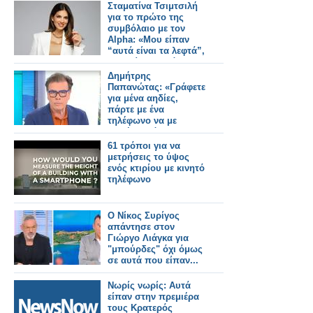
Σταματίνα Τσιμτσιλή
για το πρώτο της
συμβόλαιο με τον
Alpha: «Μου είπαν
“αυτά είναι τα λεφτά”,
τους είπα “εντάξει”,
δεν
Δημήτρης
διαπραγματεύτηκα»
Παπανώτας: «Γράφετε
για μένα αηδίες,
πάρτε με ένα
τηλέφωνο να με
ρωτήσετε όσοι
θέλετε»
61 τρόποι για να
μετρήσεις το ύψος
ενός κτιρίου με κινητό
τηλέφωνο
Ο Νίκος Συρίγος
απάντησε στον
Γιώργο Λιάγκα για
"μπούρδες" όχι όμως
σε αυτά που είπαν...
Νωρίς νωρίς: Αυτά
είπαν στην πρεμιέρα
τους Κρατερός