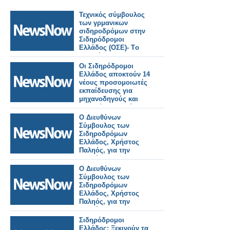
Τεχνικός σύμβουλος
των γρμανικων
σιδηροδρόμων στην
Σιδηρόδρομοι
Ελλάδος (ΟΣΕ)- Tο
αντικείμενο της
συνεργασίας.
Οι Σιδηρόδρομοι
Ελλάδος αποκτούν 14
νέους προσομοιωτές
εκπαίδευσης για
μηχανοδηγούς και
σταθμάρχες εντός του
2026
Ο Διευθύνων
Σύμβουλος των
Σιδηροδρόμων
Ελλάδος, Χρήστος
Παληός, για την
επανέναρξη των
δρομολογίων προς
Ο Διευθύνων
την Φλώρινα.
Σύμβουλος των
Σιδηροδρόμων
Ελλάδος, Χρήστος
Παληός, για την
επανέναρξη των
δρομολογίων προς
Σιδηρόδρομοι
την Φλώρινα.
Ελλάδος: Ξεκινούν τα