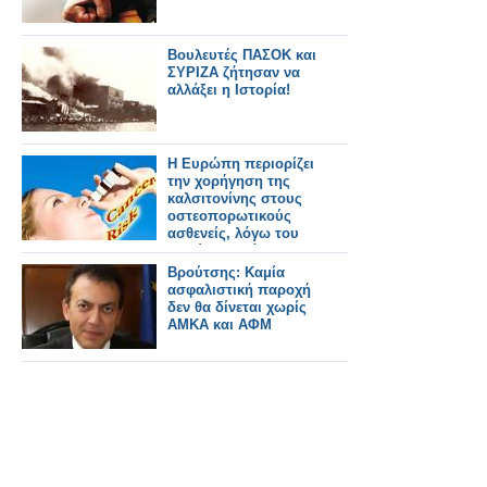
Βουλευτές ΠΑΣΟΚ και
ΣΥΡΙΖΑ ζήτησαν να
αλλάξει η Ιστορία!
Η Ευρώπη περιορίζει
την χορήγηση της
καλσιτονίνης στους
οστεοπορωτικούς
ασθενείς, λόγω του
κινδύνου ανάπτυξης
καρκίνου. Απόφαση
Βρούτσης: Καμία
ΕΟΠΠΥ
ασφαλιστική παροχή
δεν θα δίνεται χωρίς
ΑΜΚΑ και ΑΦΜ