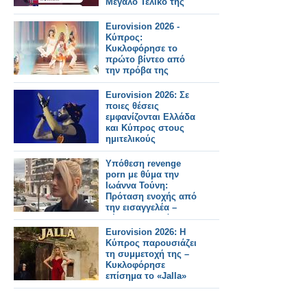
Μεγάλο Τελικό της
Eurovision 2026!
Eurovision 2026 -
Κύπρος:
Κυκλοφόρησε το
πρώτο βίντεο από
την πρόβα της
Antigoni
Eurovision 2026: Σε
ποιες θέσεις
εμφανίζονται Ελλάδα
και Κύπρος στους
ημιτελικούς
Υπόθεση revenge
porn με θύμα την
Ιωάννα Τούνη:
Πρόταση ενοχής από
την εισαγγελέα –
Ξέσπασε σε δάκρυα
στο δικαστήριο
Eurovision 2026: Η
Κύπρος παρουσιάζει
τη συμμετοχή της –
Κυκλοφόρησε
επίσημα το «Jalla»