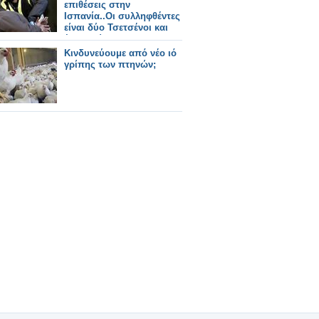
επιθέσεις στην
Ισπανία..Οι συλληφθέντες
είναι δύο Τσετσένοι και
ένας Τούρκος !!!
Κινδυνεύουμε από νέο ιό
γρίπης των πτηνών;