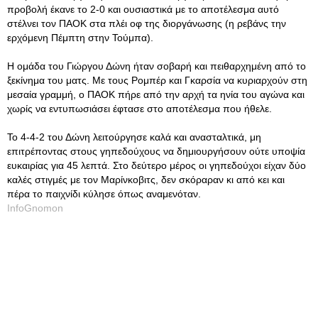
προβολή έκανε το 2-0 και ουσιαστικά με το αποτέλεσμα αυτό
στέλνει τον ΠΑΟΚ στα πλέι οφ της διοργάνωσης (η ρεβάνς την
ερχόμενη Πέμπτη στην Τούμπα).
Η ομάδα του Γιώργου Δώνη ήταν σοβαρή και πειθαρχημένη από το
ξεκίνημα του ματς. Με τους Ρομπέρ και Γκαρσία να κυριαρχούν στη
μεσαία γραμμή, ο ΠΑΟΚ πήρε από την αρχή τα ηνία του αγώνα και
χωρίς να εντυπωσιάσει έφτασε στο αποτέλεσμα που ήθελε.
Το 4-4-2 του Δώνη λειτούργησε καλά και ανασταλτικά, μη
επιτρέποντας στους γηπεδούχους να δημιουργήσουν ούτε υποψία
ευκαιρίας για 45 λεπτά. Στο δεύτερο μέρος οι γηπεδούχοι είχαν δύο
καλές στιγμές με τον Μαρίνκοβιτς, δεν σκόραραν κι από κει και
πέρα το παιχνίδι κύλησε όπως αναμενόταν.
InfoGnomon