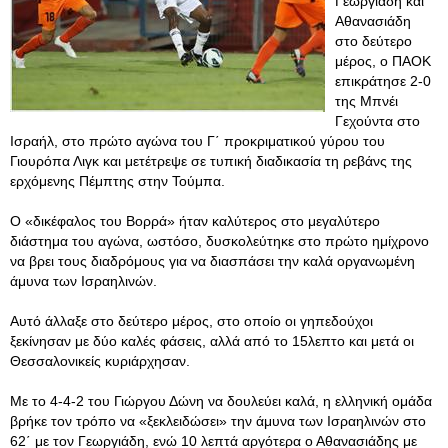
Γεωργιάδη και
Αθανασιάδη
στο δεύτερο
μέρος, ο ΠΑΟΚ
επικράτησε 2-0
της Μπνέι
Γεχούντα στο
Ισραήλ, στο πρώτο αγώνα του Γ΄ προκριματικού γύρου του
Γιουρόπα Λιγκ και μετέτρεψε σε τυπική διαδικασία τη ρεβάνς της
ερχόμενης Πέμπτης στην Τούμπα.
Ο «δικέφαλος του Βορρά» ήταν καλύτερος στο μεγαλύτερο
διάστημα του αγώνα, ωστόσο, δυσκολεύτηκε στο πρώτο ημίχρονο
να βρει τους διαδρόμους για να διασπάσει την καλά οργανωμένη
άμυνα των Ισραηλινών.
Αυτό άλλαξε στο δεύτερο μέρος, στο οποίο οι γηπεδούχοι
ξεκίνησαν με δύο καλές φάσεις, αλλά από το 15λεπτο και μετά οι
Θεσσαλονικείς κυριάρχησαν.
Με το 4-4-2 του Γιώργου Δώνη να δουλεύει καλά, η ελληνική ομάδα
βρήκε τον τρόπο να «ξεκλειδώσει» την άμυνα των Ισραηλινών στο
62΄ με τον Γεωργιάδη, ενώ 10 λεπτά αργότερα ο Αθανασιάδης με