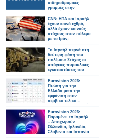
σιδηροδρομικές
γραμμές στην
Αρκαδία!
CNN: ΗΠΑ και Ισραήλ
έχουν κοινό εχθρό,
αλλά έχουν κοινούς
στόχους στον πόλεμο
με το Ιράν;
Το Ισραήλ περνά στη
δεύτερη φάση του
πολέμου: Στόχος οι
υπόγειες πυραυλικές
εγκαταστάσεις του
Ιράν
Eurovision 2026:
Πτώση για την
Ελλάδα μετά την
εμφάνιση στον
σερβικό τελικό –
Άνοδος για Φινλανδία
και Ισραήλ στα
Eurovision 2026:
στοιχήματα
Παραμένει το Ισραήλ
– Αποχωρούν
Ολλανδία, Ιρλανδία,
Σλοβενία και Ισπανία