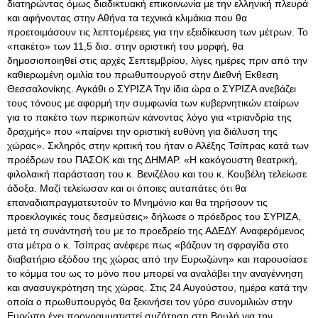
διατηρώντας όμως διαδικτυακή επικοινωνία με την ελληνική πλευρά
και αφήνοντας στην Αθήνα τα τεχνικά κλιμάκια που θα
προετοιμάσουν τις λεπτομέρειες για την εξειδίκευση των μέτρων. Το
«πακέτο» των 11,5 δισ. στην οριστική του μορφή, θα
δημοσιοποιηθεί στις αρχές Σεπτεμβρίου, λίγες ημέρες πριν από την
καθιερωμένη ομιλία του πρωθυπουργού στην Διεθνή Εκθεση
Θεσσαλονίκης. Αγκάθι ο ΣΥΡΙΖΑ Την ίδια ώρα ο ΣΥΡΙΖΑ ανεβάζει
τους τόνους με αφορμή την συμφωνία των κυβερνητικών εταίρων
για το πακέτο των περικοπών κάνοντας λόγο για «τριανδρία της
δραχμής» που «παίρνει την οριστική ευθύνη για διάλυση της
χώρας». Σκληρός στην κριτική του ήταν ο Αλέξης Τσίπρας κατά των
προέδρων του ΠΑΣΟΚ και της ΔΗΜΑΡ. «Η κακόγουστη θεατρική,
φιλολαική παράσταση του κ. Βενιζέλου και του κ. Κουβέλη τελείωσε
άδοξα. Μαζί τελείωσαν και οι όποιες αυταπάτες ότι θα
επαναδιαπραγματευτούν το Μνημόνιο και θα τηρήσουν τις
προεκλογικές τους δεσμεύσεις» δήλωσε ο πρόεδρος του ΣΥΡΙΖΑ,
μετά τη συνάντησή του με το προεδρείο της ΑΔΕΔΥ. Αναφερόμενος
στα μέτρα ο κ. Τσίπρας ανέφερε πως «βάζουν τη σφραγίδα στο
διαβατήριο εξόδου της χώρας από την Ευρωζώνη» και παρουσίασε
το κόμμα του ως το μόνο που μπορεί να αναλάβει την αναγέννηση
και ανασυγκρότηση της χώρας. Στις 24 Αυγούστου, ημέρα κατά την
οποία ο πρωθυπουργός θα ξεκινήσει τον γύρο συνομιλιών στην
Ευρώπη έχει προγραμματιστεί συζήτηση στη Βουλή για την