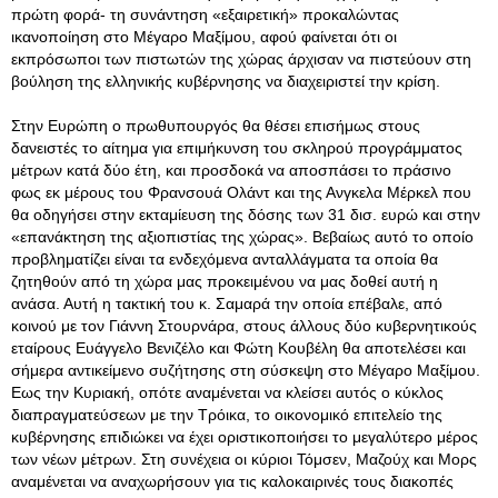
πρώτη φορά- τη συνάντηση «εξαιρετική» προκαλώντας
ικανοποίηση στο Μέγαρο Μαξίμου, αφού φαίνεται ότι οι
εκπρόσωποι των πιστωτών της χώρας άρχισαν να πιστεύουν στη
βούληση της ελληνικής κυβέρνησης να διαχειριστεί την κρίση.
Στην Ευρώπη ο πρωθυπουργός θα θέσει επισήμως στους
δανειστές το αίτημα για επιμήκυνση του σκληρού προγράμματος
μέτρων κατά δύο έτη, και προσδοκά να αποσπάσει το πράσινο
φως εκ μέρους του Φρανσουά Ολάντ και της Ανγκελα Μέρκελ που
θα οδηγήσει στην εκταμίευση της δόσης των 31 δισ. ευρώ και στην
«επανάκτηση της αξιοπιστίας της χώρας». Βεβαίως αυτό το οποίο
προβληματίζει είναι τα ενδεχόμενα ανταλλάγματα τα οποία θα
ζητηθούν από τη χώρα μας προκειμένου να μας δοθεί αυτή η
ανάσα. Αυτή η τακτική του κ. Σαμαρά την οποία επέβαλε, από
κοινού με τον Γιάννη Στουρνάρα, στους άλλους δύο κυβερνητικούς
εταίρους Ευάγγελο Βενιζέλο και Φώτη Κουβέλη θα αποτελέσει και
σήμερα αντικείμενο συζήτησης στη σύσκεψη στο Μέγαρο Μαξίμου.
Εως την Κυριακή, οπότε αναμένεται να κλείσει αυτός ο κύκλος
διαπραγματεύσεων με την Τρόικα, το οικονομικό επιτελείο της
κυβέρνησης επιδιώκει να έχει οριστικοποιήσει το μεγαλύτερο μέρος
των νέων μέτρων. Στη συνέχεια οι κύριοι Τόμσεν, Μαζούχ και Μορς
αναμένεται να αναχωρήσουν για τις καλοκαιρινές τους διακοπές