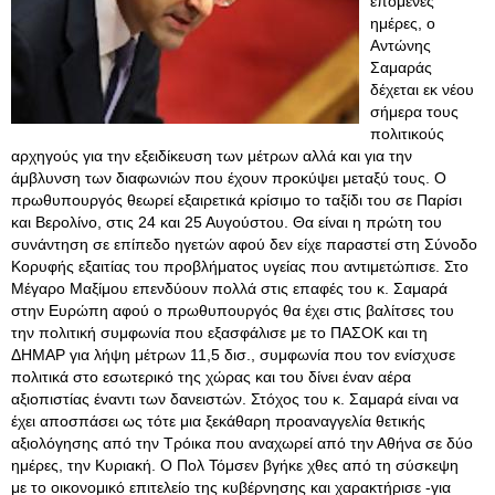
επόμενες
ημέρες, ο
Αντώνης
Σαμαράς
δέχεται εκ νέου
σήμερα τους
πολιτικούς
αρχηγούς για την εξειδίκευση των μέτρων αλλά και για την
άμβλυνση των διαφωνιών που έχουν προκύψει μεταξύ τους. Ο
πρωθυπουργός θεωρεί εξαιρετικά κρίσιμο το ταξίδι του σε Παρίσι
και Βερολίνο, στις 24 και 25 Αυγούστου. Θα είναι η πρώτη του
συνάντηση σε επίπεδο ηγετών αφού δεν είχε παραστεί στη Σύνοδο
Κορυφής εξαιτίας του προβλήματος υγείας που αντιμετώπισε. Στο
Μέγαρο Μαξίμου επενδύουν πολλά στις επαφές του κ. Σαμαρά
στην Ευρώπη αφού ο πρωθυπουργός θα έχει στις βαλίτσες του
την πολιτική συμφωνία που εξασφάλισε με το ΠΑΣΟΚ και τη
ΔΗΜΑΡ για λήψη μέτρων 11,5 δισ., συμφωνία που τον ενίσχυσε
πολιτικά στο εσωτερικό της χώρας και του δίνει έναν αέρα
αξιοπιστίας έναντι των δανειστών. Στόχος του κ. Σαμαρά είναι να
έχει αποσπάσει ως τότε μια ξεκάθαρη προαναγγελία θετικής
αξιολόγησης από την Τρόικα που αναχωρεί από την Αθήνα σε δύο
ημέρες, την Κυριακή
. Ο Πολ Τόμσεν βγήκε χθες από τη σύσκεψη
με το οικονομικό επιτελείο της κυβέρνησης και χαρακτήρισε -για