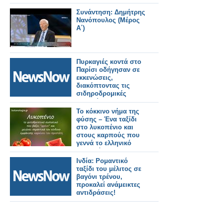
Συνάντηση: Δημήτρης
Νανόπουλος (Μέρος
Α΄)
Πυρκαγιές κοντά στο
Παρίσι οδήγησαν σε
εκκενώσεις,
διακόπτοντας τις
σιδηροδρομικές
γραμμές και τον
αυτοκινητόδρομο.
Το κόκκινο νήμα της
φύσης – Ένα ταξίδι
στο λυκοπένιο και
στους καρπούς που
γεννά το ελληνικό
καλοκαίρι
Ινδία: Ρομαντικό
ταξίδι του μέλιτος σε
βαγόνι τρένου,
προκαλεί ανάμεικτες
αντιδράσεις!