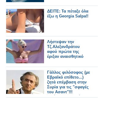
ΔΕΙΤΕ: Τα πέταξε όλα
έξω η Georgia Salpa!!
Λήστεψαν την
Τζ.Αλεξανδράτου
αφού πρώτα της
έριξαν αναισθητικό
Γάλλος φιλόσοφος (με
Εβραϊκό επίθετο...)
ζητά επέμβαση στην
Συρία για τις "σφαγές
του Ασαντ"!!!
(Βγάζουν το βαρύ
πυροβολικό οι
σιωνιστές...)