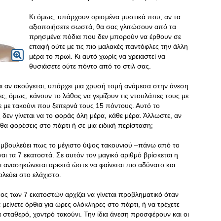
Κι όμως, υπάρχουν ορισμένα μυστικά που, αν τα
αξιοποιήσετε σωστά, θα σας γλιτώσουν από τα
πρησμένα πόδια που δεν μπορούν να έρθουν σε
επαφή ούτε με τις πιο μαλακές παντόφλες την άλλη
μέρα το πρωί. Κι αυτό χωρίς να χρειαστεί να
θυσιάσετε ούτε πόντο από το στιλ σας.
ι αν ακούγεται, υπάρχει μια χρυσή τομή ανάμεσα στην άνεση
κες, όμως, κάνουν το λάθος να γεμίζουν τις ντουλάπες τους με
τε με τακούνι που ξεπερνά τους 15 πόντους. Αυτό το
ς δεν γίνεται να το φοράς όλη μέρα, κάθε μέρα. Άλλωστε, αν
θα φορέσεις στο πάρτι ή σε μια ειδική περίσταση;
βουλεύει πως το μέγιστο ύψος τακουνιού –πάνω από το
ναι τα 7 εκατοστά. Σε αυτόν τον μαγικό αριθμό βρίσκεται η
ι ανασηκώνεται αρκετά ώστε να φαίνεται πιο αδύνατο και
λεύει στο ελάχιστο.
ος των 7 εκατοστών αρχίζει να γίνεται προβληματικό όταν
α μείνετε όρθια για ώρες ολόκληρες στο πάρτι, ή να τρέχετε
α σταθερό, χοντρό τακούνι. Την ίδια άνεση προσφέρουν και οι