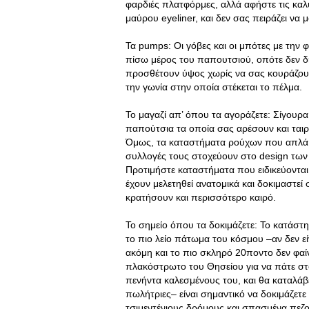
φαρδιές πλατφόρμες, αλλά αφήστε τις καλύ
μαύρου eyeliner, και δεν σας πειράζει να
Τα pumps: Οι γόβες και οι μπότες με την 
πίσω μέρος του παπουτσιού, οπότε δεν 
προσθέτουν ύψος χωρίς να σας κουράζου
την γωνία στην οποία στέκεται το πέλμα.
Το μαγαζί απ’ όπου τα αγοράζετε: Σίγουρα,
παπούτσια τα οποία σας αρέσουν και ταιρ
Όμως, τα καταστήματα ρούχων που απλά 
συλλογές τους στοχεύουν στο design των
Προτιμήστε καταστήματα που ειδικεύονται 
έχουν μελετηθεί ανατομικά και δοκιμαστεί 
κρατήσουν και περισσότερο καιρό.
Το σημείο όπου τα δοκιμάζετε: Το κατάστ
το πιο λείο πάτωμα του κόσμου –αν δεν εί
ακόμη και το πιο σκληρό 20ποντο δεν φαίν
πλακόστρωτο του Θησείου για να πάτε στο 
πενήντα καλεσμένους του, και θα καταλάβε
πωλήτριες– είναι σημαντικό να δοκιμάζετ
τσιμεντένιους δρόμους και σπασμένα πεζ