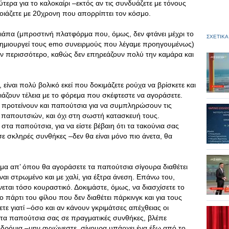
τερα για το καλοκαίρι –εκτός αν τις συνδυάζετε με τόνους
 μοιάζετε με 20χρονη που απορρίπτει τον κόσμο.
φιάπα (μπροστινή πλατφόρμα που, όμως, δεν φτάνει μέχρι το
ΣΧΕΤΙΚΑ
δημιουργεί τους emo συνειρμούς που λέγαμε προηγουμένως)
ν περισσότερο, καθώς δεν επηρεάζουν πολύ την καμάρα και
 είναι πολύ βολικό εκεί που δοκιμάζετε ρούχα να βρίσκετε και
ιάζουν τέλεια με το φόρεμα που σκέφτεστε να αγοράσετε.
προτείνουν και παπούτσια για να συμπληρώσουν τις
 παπουτσιών, και όχι στη σωστή κατασκευή τους.
στα παπούτσια, για να είστε βέβαιη ότι τα τακούνια σας
σε σκληρές συνθήκες –δεν θα είναι μόνο πιο άνετα, θα
ημα απ’ όπου θα αγοράσετε τα παπούτσια σίγουρα διαθέτει
ναι στρωμένο και με χαλί, για έξτρα άνεση. Επάνω του,
εται τόσο κουραστικό. Δοκιμάστε, όμως, να διασχίσετε το
πάρτι του φίλου που δεν διαθέτει πάρκινγκ και για τους
τε γιατί –όσο και αν κάνουν γκριμάτσες απέχθειας οι
ε τα παπούτσια σας σε πραγματικές συνθήκες, βλέπε
οδρόμια –μην αγχώνεστε, σίγουρα υπάρχει ένα έξω από το