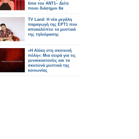
time του ΑΝΤ1– Δείτε
ποιοι διάσημοι θα
μοιραστούν μυστικά της
ζωής τους!
TV Land: Η νέα μεγάλη
παραγωγή της ΕΡΤ1 που
αποκαλύπτει τα μυστικά
της τηλεόρασης
«Η Αλίκη στη σκοτεινή
πόλη»: Μια σειρά για τις
γυναικοκτονίες και τα
σκοτεινά μυστικά της
κοινωνίας