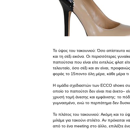
Το ύψος του τακουνιού: Όσο απίστευτο κα
και τη σέξι εικόνα. Οι περισσότερες γυναί
παπούτσια που είναι είτε εντελώς φλατ εί
τελευταίο, όσο σέξι και αν είναι, προφανώ
φοράς το 15ποντο όλη μέρα, κάθε μέρα τι 
Η ομάδα σχεδιαστών των ECCO shoes συμ
οποίο το παπούτσι δεν είναι πια άνετο– εί
χρυσή τομή άνεσης και εμφάνισης: το πόδ
γυμνασμένο, ενώ το περπάτημα δεν δυσκο
Το πλάτος του τακουνιού: Ακόμη και το ύψ
μιλάμε για τακούνι στιλέτο. Αν πρόκειται ν
από το ένα meeting στο άλλο, επιλέξτε έν