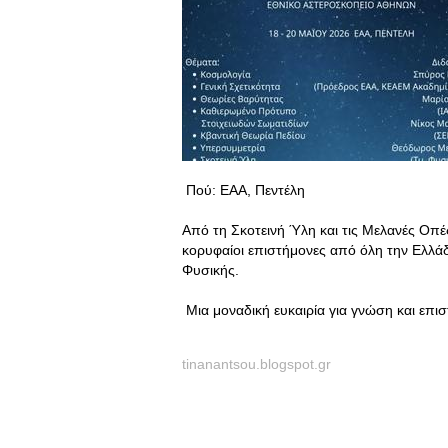
Πού: ΕΑΑ, Πεντέλη
Από τη Σκοτεινή Ύλη και τις Μελανές Οπέ
κορυφαίοι επιστήμονες από όλη την Ελλάδ
Φυσικής.
Μια μοναδική ευκαιρία για γνώση και επι
tinanantsou.blogspot.gr