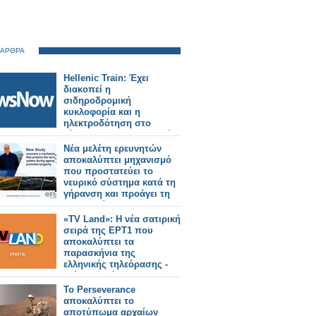
 ΑΡΘΡΑ
Hellenic Train: Έχει
διακοπεί η
σιδηροδρομική
κυκλοφορία και η
ηλεκτροδότηση στο
δίκτυο του Προαστιακού
Σιδηροδρόμου Αθηνών.
Νέα μελέτη ερευνητών
αποκαλύπτει μηχανισμό
που προστατεύει το
νευρικό σύστημα κατά τη
γήρανση και προάγει τη
μακροζωία
«TV Land»: Η νέα σατιρική
σειρά της ΕΡΤ1 που
αποκαλύπτει τα
παρασκήνια της
ελληνικής τηλεόρασης -
Δείτε το τρέιλερ
Το Perseverance
αποκαλύπτει το
αποτύπωμα αρχαίων