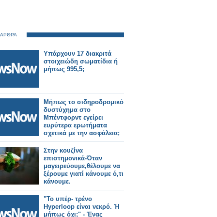
 ΑΡΘΡΑ
Υπάρχουν 17 διακριτά
στοιχειώδη σωματίδια ή
μήπως 995,5;
Μήπως το σιδηροδρομικό
δυστύχημα στο
Μπέντφορντ εγείρει
ευρύτερα ερωτήματα
σχετικά με την ασφάλεια;
Στην κουζίνα
επιστημονικά-Όταν
μαγειρεύουμε,θέλουμε να
ξέρουμε γιατί κάνουμε ό,τι
κάνουμε.
"Το υπέρ- τρένο
Hyperloop είναι νεκρό. Ή
μήπως όχι;" - Ένας