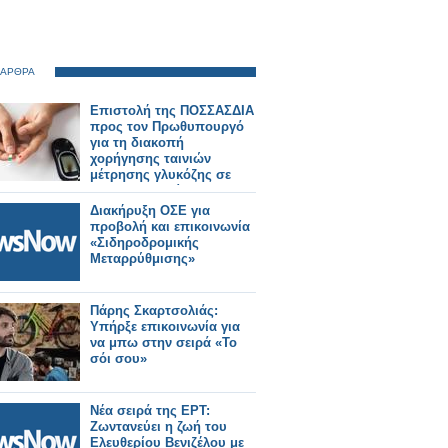
 ΑΡΘΡΑ
Επιστολή της ΠΟΣΣΑΣΔΙΑ
προς τον Πρωθυπουργό
για τη διακοπή
χορήγησης ταινιών
μέτρησης γλυκόζης σε
20.000 ασθενείς
Διακήρυξη ΟΣΕ για
προβολή και επικοινωνία
«Σιδηροδρομικής
Μεταρρύθμισης»
Πάρης Σκαρτσολιάς:
Υπήρξε επικοινωνία για
να μπω στην σειρά «Το
σόι σου»
Νέα σειρά της ΕΡΤ:
Ζωντανεύει η ζωή του
Ελευθερίου Βενιζέλου με