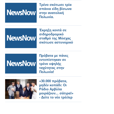
ρεπορτάζ
Τρένο σκότωσε τρία
σπάνια είδη βίσωνα
στην ανατολική
Πολωνία.
Έκρηξη κοντά σε
σιδηροδρομικό
σταθμό της Μόσχας
σκότωσε αστυνομικό
Πρόβατα με πάνες
εντοπίστηκαν σε
τρένο υψηλής
ταχύτητας στην
Πολωνία!
«30.000 πρόβατα,
μηδέν κοπάδι: Οι
Ράδιο Αρβύλα
μοιράζουν... σάτιρα!»
- Δείτε το νέο τρέιλερ