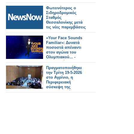
Φωτεινότερος ο
Σιδηροδρομικός
Σταθμός
Θεσσαλονίκης μετά
τις νέες παρεμβάσεις
στον
ηλεκτροφωτισμό.
«Your Face Sounds
Εικόνες και βίντεο.
Familiar»: Δυνατά
ποσοστά απέναντι
στον αγώνα του
Ολυμπιακού... -
Αναλυτικά τα 15'
Πραγματοποιήθηκε
την Τρίτη 19-5-2026
στο Αγρίνιο, η
Περιφερειακή
σύσκεψη της
Συντονιστικής
Επιτροπής Αγώνα
(Σ.Ε.Α) των
συνταξιουχικων
οργανώσεων στην
αίθουσα τού ΕΚΑ