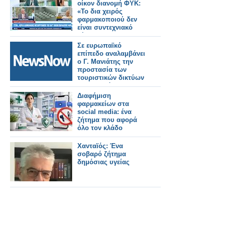
οίκον διανομή ΦΥΚ:
«To δια χειρός
φαρμακοποιού δεν
είναι συντεχνιακό
ζήτημα» (video)
Σε ευρωπαϊκό
επίπεδο αναλαμβάνει
ο Γ. Μανιάτης την
προστασία των
τουριστικών δικτύων
Σιδηροδρόμου.
Διαφήμιση
φαρμακείων στα
social media: ένα
ζήτημα που αφορά
όλο τον κλάδο
Χανταϊός: Ένα
σοβαρό ζήτημα
δημόσιας υγείας