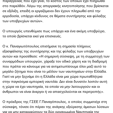
παραγγελίας που έχει γίνει, το κόστος των οποίων έχει πληρωθεί
στο παρελθόν. Λόγω της απεργιακής κινητοποίησης που βρίσκεται
σε εξέλιξη, επειδή οι εργαζόμενοι δεν έχουν πληρωθεί από την
εργοδοσία, υπάρχει κίνδυνος σε θέματα συντήρησης και φύλαξης
των υποβρυχίων αυτών».
Ο υπουργός υπενθύμισε πως υπάρχει και ένα ακόμη υποβρύχιο,
το οποίο βρίσκεται εκεί για επισκευές.
Ο κ. Παναγιωτόπουλος επισήμανε τη σημασία πλήρους
εξασφάλισης της συντήρησης και της φύλαξης των υποβρυχίων
αυτών και προσέθεσε: «Η σημερινή σύσκεψη, με τη συμμετοχή των
συναρμόδιων υπουργών, χάραξε τον οδικό χάρτη και τη διαδρομή
που πρέπει να κάνουμε για να αντιμετωπίσουμε όλοι μαζί αυτό το
μεγάλο ζήτημα που είναι το μέλλον των ναυπηγείων στην Ελλάδα.
Γιατί να μην ξεχνάμε ότι η Ελλάδα είναι μια χώρα πρωταθλήτρια
στην παγκόσμια εμπορική ναυτιλία. Δεν είναι δυνατόν λοιπόν αυτή
η χώρα να έχει ναυπηγεία, τα οποία να μην λειτουργούν και οι
άνθρωποι να είναι άνεργοι ή να απασχολούνται εκ περιτροπής».
Ο πρόεδρος της ΓΣΕΕ Γ.Παναγόπουλος, ο οποίος συμμετείχε στη
σύσκεψη, τόνισε ότι πέραν της ανάγκης εξεύρεσης άμεσων λύσεων
για να μην καταρρεύσουν τα δύο οργανωμένα Ναυπηγεία της