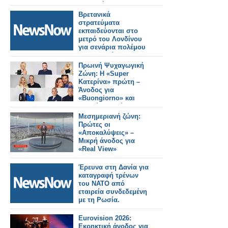
συμμετέχουν στην
τεράστια επέκταση
Βρετανικά
των σιδηροδρόμων.
στρατεύματα
εκπαιδεύονται στο
μετρό του Λονδίνου
για σενάρια πολέμου
με τη Ρωσία!
Πρωινή Ψυχαγωγική
Ζώνη: Η «Super
Κατερίνα» πρώτη –
Άνοδος για
«Buongiorno» και
«Πρωίαν σε είδον»
Μεσημεριανή ζώνη:
Πρώτες οι
«Αποκαλύψεις» –
Μικρή άνοδος για
«Real View»
Έρευνα στη Δανία για
καταγραφή τρένων
του ΝΑΤΟ από
εταιρεία συνδεδεμένη
με τη Ρωσία.
Eurovision 2026:
Εκρηκτική άνοδος για