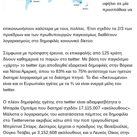
υφήλιο σε μία
προσπάθεια να
επικοινωνήσουν καλύτερα με τους πολίτες. Έτσι σχεδόν τα 2/3 των
προέδρων και των πρωθυπουργών παγκοσμίως διαθέτουν
λογαριασμούς στο δημοφιλές κοινωνικό δίκτυο.
Σύμφωνα με πρόσφατη έρευνα, οι επικεφαλής από 125 κράτη
δίνουν καθημερινά το παρών στο twitter. Με βάση τον παγκόσμιο
«χάρτη» το twitter έχει αποδειχθεί εξαιρετικά δημοφιλές στην Βόρεια
και Νότια Αμερική, όπου το 83% και το 75% αντίστοιχα των ηγετών
διατηρεί λογαριασμό με το διάσημο πτηνό. Το ίδιο «δικτυωμένοι»
είναι και οι Ευρωπαίοι ηγέτες με τα ¾ να είναι ενεργά μέλη του
twitter.
O πλέον δημοφιλής ηγέτης στο twitter είναι αδιαμφισβήτητα ο
Μπαράκ Ομπάμα που διατηρεί σχεδόν 17,115,007 «ακόλουθους».
Μάλιστα ο λογαριασμός του κατατάσσεται πέμπτος σε δημοφιλία
στο Twitterverse ακριβώς κάτω από την ποπ τραγουδίστρια
Μπρίντνεϊ Σπίαρς. Δεύτερος έρχεται ο πρόεδρος της Βενεζουέλας,
Ούγκο Τσάβες με 3,152,608 ακόλουθους και ο Λευκός Οίκος στην