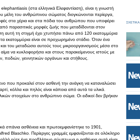
ς elephantiasis (στα ελληνικά Ελεφαντίαση), είναι η γνωστή
υ μέλη του ανθρώπινου σώματος διογκώνονται περίεργα,
φές στα χέρια και στα πόδια του ανθρώπου που υποφέρει
ΣΧΕΤΙΚΑ
 από παρασιτικές μορφές ζωής που μεταδίδονται στον
η αυτή τη στιγμή έχει χτυπήσει πάνω από 120 εκατομμύρια
α εκατομμύρια είναι σε προχωρημένο στάδιο. Όταν ένα
και του μεταδώσει αυτούς τους μικροοργανισμούς μέσα στο
ο αίμα να κυκλοφορήσει και στους παρακείμενους ιστούς με
ν, ποδιών, γεννητικών οργάνων και στήθους.
όμενο που προκαλεί στον ασθενή την ανάγκη να καταναλώσει
ρτί, κόλλα και πηλός είναι κάποια από αυτά τα υλικά.
λλικών στοιχείων στο ανθρώπινο σώμα. Οι ειδικοί δεν βρήκαν
τικά σπάνια ασθένεια και πρωτοεμφανίστηκε το 1901,
fred Blaschko. Περίεργες γραμμές εμφανίζονται σε ολόκληρο
 αλλά ούτε ένα προβλέψιμο σύμπτωμα η ασθένεια αυτή είναι