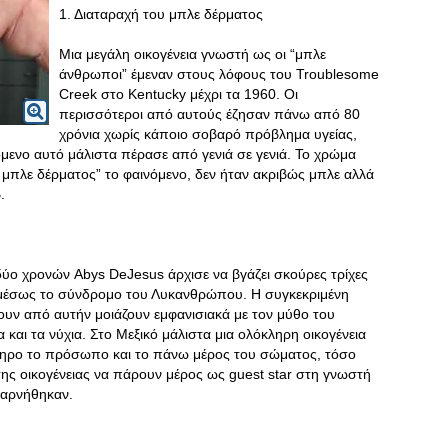
1. Διαταραχή του μπλε δέρματος
Μια μεγάλη οικογένεια γνωστή ως οι “μπλε
άνθρωποι” έμεναν στους λόφους του Troublesome
Creek στο Kentucky μέχρι τα 1960. Οι
περισσότεροι από αυτούς έζησαν πάνω από 80
χρόνια χωρίς κάποιο σοβαρό πρόβλημα υγείας,
όμενο αυτό μάλιστα πέρασε από γενιά σε γενιά. Το χρώμα
υ μπλε δέρματος” το φαινόμενο, δεν ήταν ακριβώς μπλε αλλά
.
ο χρονών Abys DeJesus άρχισε να βγάζει σκούρες τρίχες
αμέσως το σύνδρομο του Λυκανθρώπου
. Η συγκεκριμένη
σουν από αυτήν μοιάζουν εμφανισιακά με τον μύθο του
και τα νύχια. Στο Μεξικό μάλιστα μια ολόκληρη οικογένεια
ληρο το πρόσωπο και το πάνω μέρος του σώματος, τόσο
ης οικογένειας να πάρουν μέρος ως guest star στη γνωστή
 αρνήθηκαν.