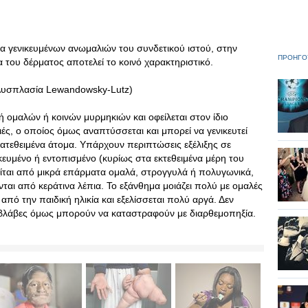
δα γενικευμένων ανωμαλιών του συνδετικού ιστού, στην
ΠΡΟΗΓΟ
 του δέρματος αποτελεί το κοινό χαρακτηριστικό.
Δυσπλασία Lewandowsky-Lutz)
φή ομαλών ή κοινών μυρμηκιών και οφείλεται στον ίδιο
ιές, ο οποίος όμως αναπτύσσεται και μπορεί να γενικευτεί
ατεθειμένα άτομα. Υπάρχουν περιπτώσεις εξέλιξης σε
κευμένο ή εντοπισμένο (κυρίως στα εκτεθειμένα μέρη του
ίται από μικρά επάρματα ομαλά, στρογγυλά ή πολυγωνικά,
ται από κεράτινα λέπια. Το εξάνθημα μοιάζει πολύ με ομαλές
από την παιδική ηλικία και εξελίσσεται πολύ αργά. Δεν
ς βλάβες όμως μπορούν να καταστραφούν με διαρθεμοπηξία.