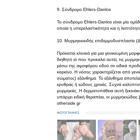
9. Σύνδρομο Ehlers-Danlos
Το σύνδρομο Ehlers-Danlos είναι μία ομά
οποία η υπερελαστικότητα και η λεπτότητα
10. Μυρμηκιοειδής επιδερμοδυσπλασία (
Πρόκειται κλινικά για μια γενικευμένη μορ
διηθητό ιό που προκαλεί αυτές τις μυρμηκ
μέσω της αιμοφόρου οδού σε ειδικά προδι
καρκίνο. Η νόσος χαρακτηρίζεται από γενι
σώματος) εξάνθημα. Το εξάνθημα αποτελε
ερυθράς ή ιώδους χροιάς. Συχνά καλύπτον
μυρμηκιές. Η δερματοπάθεια αυτή ξεκινάει 
υπάρχει ειδική θεραπέια, οι μυρμηκιώδει
otherside.gr
ΦΩΤΟΓΡΑΦΙΕΣ