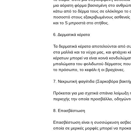
μια αόρατη φόρμα βασισμένη στο ανθρώπι
κάτω από το δέρμα τους σε ολόκληρο το σώ
ποσοστό στους εξακριβωμένους ασθενείς 
και το S μπροστά στο στήθος.
6. Δερματικά κέρατα
Τα δερματικά κέρατα αποτελούνται από συ
στα μαλλιά και τα νύχια μας, και φτιάχνει 
κέρατων μπορεί να είναι κοινά κονδυλώματ
μπαλώματα του φολιδωτού δέρματος που α
το πρόσωπο, το κεφάλι ή οι βραχίονες.
7. Nεκρωτική φαγιίτιδα (Σαρκοβόρα βακτή
Πρόκειται για μια σχετικά σπάνια λοίμωξη 
περιοχής την οποία προσβάλλει, οδηγώντα
8. Επασβέστωση
Επασβέστωση είναι η συσσώρευση ασβεστ
οποία σε μερικές μορφές μπορεί να προκα