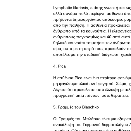
Lymphatic filariasis, επίσης γνωστή και ω
αλλά συνάμα πολύ περίεργη ασθένεια όπο
πρήζονται δημιουργώντας απόκοσμες μορ
από την πάθηση. Η ασθένεια προκαλείται
άνθρωπο από τα κουνούπια. Η ελεφαντίασ
ανθρώπους παγκοσμίως και 40 από αυτά τ
θηλυκό κουνούπι τσιμπήσει τον άνθρωπο 
αίμα, αυτά με τη σειρά τους προκαλούν τ
αποτέλεσμα την σταδιακή διόγκωση χεριώ
4. Pica
Η ασθένεια Pica είναι ένα περίεργο φαιν
μη φαγώσιμα υλικά αντί φαγητού! Χώμα, χα
Λέγεται ότι προκαλείται από έλλειψη μετα
πραγματική αιτία πάντως, ούτε θεραπεία.
5. Γραμμές του Blaschko
Οι Γραμμές του Μπλάσκο είναι μια εξαιρε
ανακάλυψη του Γερμανού δερματολόγου Al
το σώμα. Ούτε μια συγκεκριμένη ασθένεια