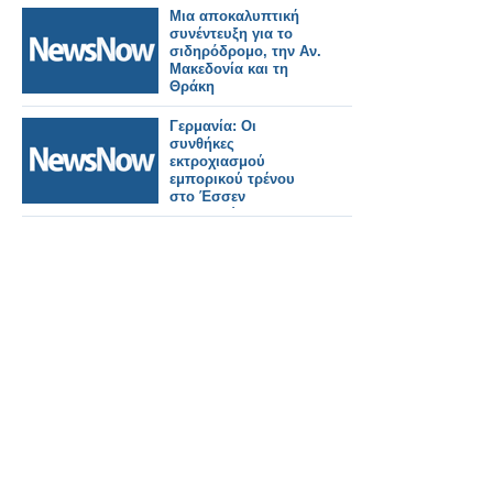
τριήμερη επίσκεψη
Μια αποκαλυπτική
στη Θράκη για την
συνέντευξη για το
Ημέρα της Ευρώπης
σιδηρόδρομο, την Αν.
2026.
Μακεδονία και τη
Θράκη
Γερμανία: Οι
συνθήκες
εκτροχιασμού
εμπορικού τρένου
στο Έσσεν
μαρτυρούν
δολιοφθορά.