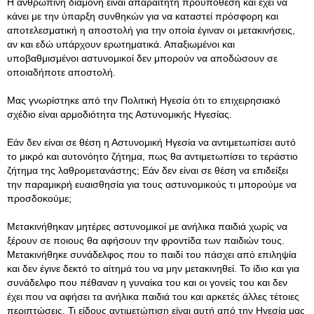
Η ανθρώπινη διαμονή είναι απαραίτητη προϋπόθεση και έχει να
κάνει με την ύπαρξη συνθηκών για να καταστεί πρόσφορη και
αποτελεσματική η αποστολή για την οποία έγιναν οι μετακινήσεις,
αν και εδώ υπάρχουν ερωτηματικά. Απαξιωμένοι και
υποβαθμισμένοι αστυνομικοί δεν μπορούν να αποδώσουν σε
οποιαδήποτε αποστολή.
Μας γνωρίστηκε από την Πολιτική Ηγεσία ότι το επιχειρησιακό
σχέδιο είναι αρμοδιότητα της Αστυνομικής Ηγεσίας.
Εάν δεν είναι σε θέση η Αστυνομική Ηγεσία να αντιμετωπίσει αυτό
το μικρό και αυτονόητο ζήτημα, πως θα αντιμετωπίσει το τεράστιο
ζήτημα της λαθρομετανάστης; Εάν δεν είναι σε θέση να επιδείξει
την παραμικρή ευαισθησία για τους αστυνομικούς τι μπορούμε να
προσδοκούμε;
Μετακινήθηκαν μητέρες αστυνομικοί με ανήλικα παιδιά χωρίς να
ξέρουν σε ποιους θα αφήσουν την φροντίδα των παιδιών τους.
Μετακινήθηκε συνάδελφος που το παιδί του πάσχει από επιληψία
και δεν έγινε δεκτό το αίτημά του να μην μετακινηθεί. Το ίδιο και για
συνάδελφο που πέθαναν η γυναίκα του και οι γονείς του και δεν
έχει που να αφήσει τα ανήλικα παιδιά του και αρκετές άλλες τέτοιες
περιπτώσεις. Τι είδους αντιμετώπιση είναι αυτή από την Ηγεσία μας