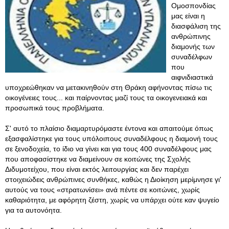
Ομοσπονδίας
μας είναι η
διασφάλιση της
ανθρώπινης
διαμονής των
συναδέλφων
που
αιφνιδιαστικά
υποχρεώθηκαν να μετακινηθούν στη Θράκη αφήνοντας πίσω τις
οικογένειες τους... και παίρνοντας μαζί τους τα οικογενειακά και
προσωπικά τους προβλήματα.
Σ' αυτό το πλαίσιο διαμαρτυρόμαστε έντονα και απαιτούμε όπως
εξασφαλίστηκε για τους υπόλοιπους συναδέλφους η διαμονή τους
σε ξενοδοχεία, το ίδιο να γίνει και για τους 400 συναδέλφους μας
που αποφασίστηκε να διαμείνουν σε κοιτώνες της Σχολής
Διδυμοτείχου, που είναι εκτός λειτουργίας και δεν παρέχει
στοιχειώδεις ανθρώπινες συνθήκες, καθώς η Διοίκηση μερίμνησε γι'
αυτούς να τους «στρατωνίσει» ανά πέντε σε κοιτώνες, χωρίς
καθαριότητα, με αφόρητη ζέστη, χωρίς να υπάρχει ούτε καν ψυγείο
για τα αυτονόητα.