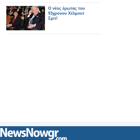
O νέος έρωτας του
93χρονου Χέλμουτ
Σμιτ!