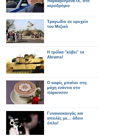
παρκαρισμένα ΙΧ, στο
αεροδρόμιο
Τραγωδία σε ορυχείο
του Μεξικό
Η τρόϊκα "κόβει" τα
Abrams!
Ο καφές μπαίνει στη
μάχη ενάντια στο
πάρκινσον
Γυναικοκαυγάς και
απειλές με… άδειο
όπλο!