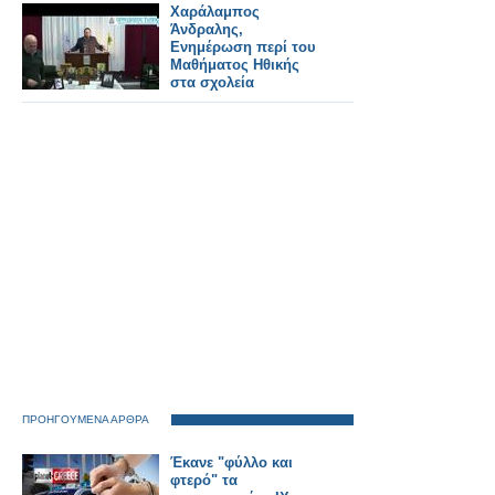
σιδηροδρόμους το
Χαράλαμπος
2026
Άνδραλης,
Ενημέρωση περί του
Μαθήματος Ηθικής
στα σχολεία
ΠΡΟΗΓΟΥΜΕΝΑ ΑΡΘΡΑ
Έκανε "φύλλο και
φτερό" τα