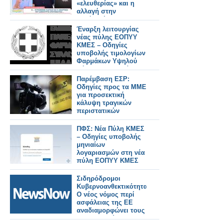
«ελευθερίας» και η
αλλαγή στην
εμφάνισή του
Έναρξη λειτουργίας
νέας πύλης ΕΟΠΥΥ
ΚΜΕΣ – Οδηγίες
υποβολής τιμολογίων
Φαρμάκων Υψηλού
Κόστους Πλατφόρμας
ΕΟΠΥΥ
Παρέμβαση ΕΣΡ:
Οδηγίες προς τα ΜΜΕ
για προσεκτική
κάλυψη τραγικών
περιστατικών
ΠΦΣ: Νέα Πύλη ΚΜΕΣ
– Οδηγίες υποβολής
μηνιαίων
λογαριασμών στη νέα
πύλη ΕΟΠΥΥ ΚΜΕΣ
Σιδηρόδρομοι
Κυβερνοανθεκτικότητας:
Ο νέος νόμος περί
ασφάλειας της ΕΕ
αναδιαμορφώνει τους
ευρωπαϊκούς