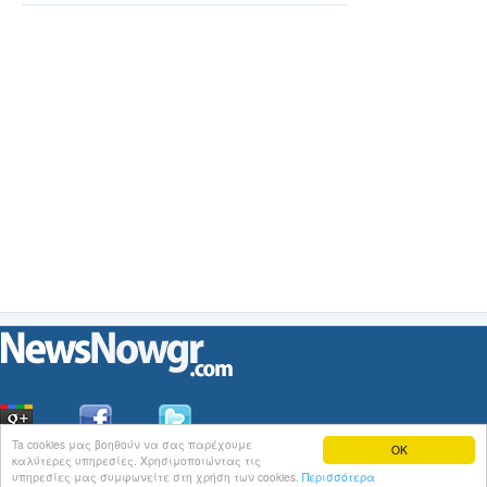
Ta cookies μας βοηθούν να σας παρέχουμε
OK
καλύτερες υπηρεσίες. Χρησιμοποιώντας τις
Οι
Ειδήσεις
του NewsNowgr.com στο
iNews
υπηρεσίες μας συμφωνείτε στη χρήση των cookies.
Περισσότερα