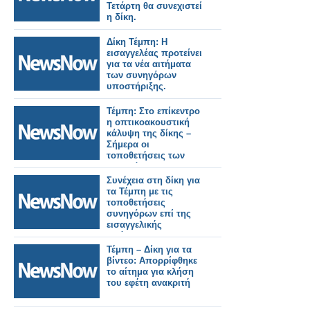
Τετάρτη θα συνεχιστεί
η δίκη.
Δίκη Τέμπη: Η
εισαγγελέας προτείνει
για τα νέα αιτήματα
των συνηγόρων
υποστήριξης.
Τέμπη: Στο επίκεντρο
η οπτικοακουστική
κάλυψη της δίκης –
Σήμερα οι
τοποθετήσεις των
συνηγόρων
υποστήριξης της
Συνέχεια στη δίκη για
κατηγορίας.
τα Τέμπη με τις
τοποθετήσεις
συνηγόρων επί της
εισαγγελικής
πρότασης.
Τέμπη – Δίκη για τα
βίντεο: Απορρίφθηκε
το αίτημα για κλήση
του εφέτη ανακριτή