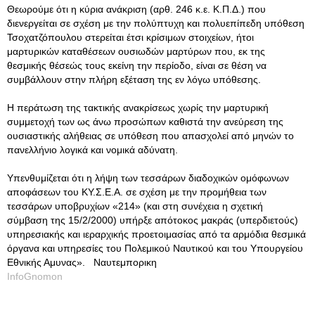
Θεωρούμε ότι η κύρια ανάκριση (αρθ. 246 κ.ε. Κ.Π.Δ.) που
διενεργείται σε σχέση με την πολύπτυχη και πολυεπίπεδη υπόθεση
Τσοχατζόπουλου στερείται έτσι κρίσιμων στοιχείων, ήτοι
μαρτυρικών καταθέσεων ουσιωδών μαρτύρων που, εκ της
θεσμικής θέσεώς τους εκείνη την περίοδο, είναι σε θέση να
συμβάλλουν στην πλήρη εξέταση της εν λόγω υπόθεσης.
Η περάτωση της τακτικής ανακρίσεως χωρίς την μαρτυρική
συμμετοχή των ως άνω προσώπων καθιστά την ανεύρεση της
ουσιαστικής αλήθειας σε υπόθεση που απασχολεί από μηνών το
πανελλήνιο λογικά και νομικά αδύνατη.
Υπενθυμίζεται ότι η λήψη των τεσσάρων διαδοχικών ομόφωνων
αποφάσεων του ΚΥ.Σ.Ε.Α. σε σχέση με την προμήθεια των
τεσσάρων υποβρυχίων «214» (και στη συνέχεια η σχετική
σύμβαση της 15/2/2000) υπήρξε απότοκος μακράς (υπερδιετούς)
υπηρεσιακής και ιεραρχικής προετοιμασίας από τα αρμόδια θεσμικά
όργανα και υπηρεσίες του Πολεμικού Ναυτικού και του Υπουργείου
Εθνικής Αμυνας». Ναυτεμπορικη
InfoGnomon