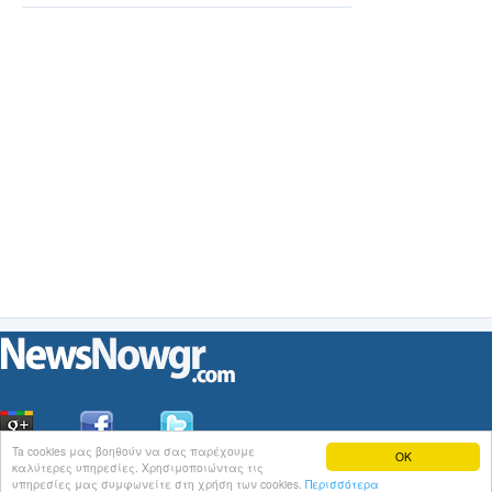
Ta cookies μας βοηθούν να σας παρέχουμε
OK
καλύτερες υπηρεσίες. Χρησιμοποιώντας τις
Οι
Ειδήσεις
του NewsNowgr.com στο
iNews
υπηρεσίες μας συμφωνείτε στη χρήση των cookies.
Περισσότερα