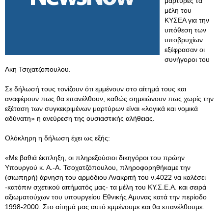
μάρτυρες τα
μέλη του
ΚΥΣΕΑ για την
υπόθεση των
υποβρυχίων
εξέφρασαν οι
συνήγοροι του
Ακη Τσιχατζοπουλου.
Σε δήλωσή τους τονίζουν ότι εμμένουν στο αίτημά τους και
αναφέρουν πως θα επανέλθουν, καθώς σημειώνουν πως χωρίς την
εξέταση των συγκεκριμένων μαρτύρων είναι «λογικά και νομικά
αδύνατη» η ανεύρεση της ουσιαστικής αλήθειας.
Ολόκληρη η δήλωση έχει ως εξής:
«Με βαθιά έκπληξη, οι πληρεξούσιοι δικηγόροι του πρώην
Υπουργού κ. Α.-Α. Τσοχατζόπουλου, πληροφορηθήκαμε την
(σιωπηρή) άρνηση του αρμόδιου Ανακριτή του ν.4022 να καλέσει
-κατόπιν σχετικού αιτήματός μας- τα μέλη του ΚΥ.Σ.Ε.Α. και σειρά
αξιωματούχων του υπουργείου Εθνικής Αμυνας κατά την περίοδο
1998-2000. Στο αίτημά μας αυτό εμμένουμε και θα επανέλθουμε.