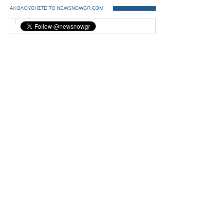
ΑΚΟΛΟΥΘΗΣΤΕ ΤΟ NEWSNOWGR.COM