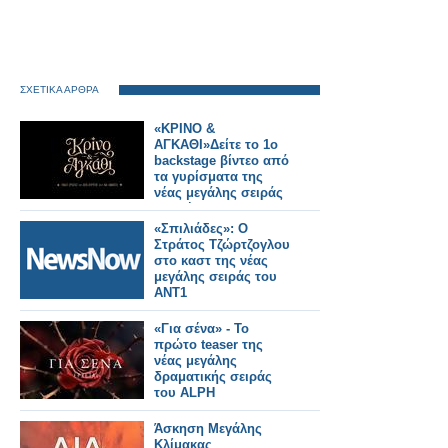
ΣΧΕΤΙΚΑ ΑΡΘΡΑ
«ΚΡΙΝΟ &
ΑΓΚΑΘΙ»Δείτε το 1ο
backstage βίντεο από
τα γυρίσματα της
νέας μεγάλης σειράς
εποχής του ΑΝΤ1
«Σπιλιάδες»: Ο
Στράτος Τζώρτζογλου
στο καστ της νέας
μεγάλης σειράς του
ΑΝΤ1
«Για σένα» - Το
πρώτο teaser της
νέας μεγάλης
δραματικής σειράς
του ALPH
Άσκηση Μεγάλης
Κλίμακας