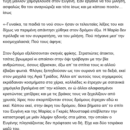
τύχη μάλλον χαμογελούσε στον Ευγένη. Εάν έβγαινε να του μιλήση,
ασφαλώς θα τον αναγνώριζε και τότε ίσως και με κάποιο ποσόν…
ίσως
«-Γυναίκα, τα παιδιά το νού σου» ήσαν οι τελευταίες λέξεις του και
δίχως να περιμένη απάντησι χύθηκε στον δρόμον έξω. Η Μαρία δεν
πρόλαβε να τον συγκρατήση, να του μιλήση. Πού πήγαινε μεσ’ την
κοσμοχαλασιά; Πού τους άφηνε;
Στον δρόμο εξελίσσονταν σκηνές φρίκης. Στρατιώτες άτακτοι,
τσέτες βρωμεροί κι απαίσιοι στην όψι τράβαγαν με την βία
ανθρώπους, όσους έβρισκαν, έξω απ’ τα σπίτια τους κι αλλού
έβαζαν φωτιά. Φλόγες ξεπηδούσαν ως τον ουρανό απ τα δεξιά, εκεί
στον μαχαλά της Αγιά Τριάδος. Άλλοι απ’ αυτούς τους σιχαμερούς
εκράδαιναν κοσμήματα στα χέρια, κολλιέδες κι έτρεχαν με σατανικά
χαμόγελα βγαλμένα απ’ την κόλασι, εν ώ άλλοι αλαφιασμένοι
κρατώντας χατζάρες και με τις βράκες τους να ξεχειλίζουν από
χρυσές λίρες που σκορπίζονταν στους δρόμους έτρεχαν εδώ κι
εκεί. Κάπου εκεί, στην άκρη του δρόμου, δέκα βήματα απ’ το σπίτι
του Ευγένη και της Μαρίας ο Γκερές Μουσταφά επέβλεπεν την
καταστροφή με μιάν λάμψιν ηδονής στα μάτια, την οποίαν ο
Ευγένης πλησιάζοντας δεν πρόφτασε να δή. Είχε και δύο τσιράκια
μαζύ του.