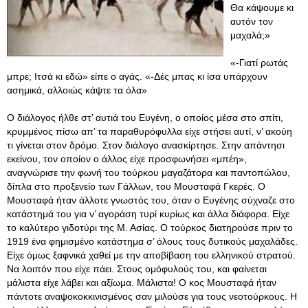
Θα κάψουμε κι
αυτόν τον
μαχαλά;»
«-Γιατί ρωτάς
μπρε; Ιτσά κι εδώ» είπε ο αγάς. «-Δές μπας κι ίσα υπάρχουν
ασημικά, αλλοιώς κάψτε τα όλα»
Ο διάλογος ήλθε στ’ αυτιά του Ευγένη, ο οποίος μέσα στο σπίτι,
κρυμμένος πίσω απ’ τα παραθυρόφυλλα είχε στήσει αυτί, ν’ ακούη
τι γίνεται στον δρόμο. Στον διάλογο ανασκίρτησε. Στην απάντησι
εκείνου, τον οποίον ο άλλος είχε προσφωνήσει «μπέη»,
αναγνώρισε την φωνή του τούρκου μαγαζάτορα και παντοπώλου,
δίπλα στο προξενείο των Γάλλων, του Μουσταφά Γκερές. Ο
Μουσταφά ήταν άλλοτε γνωστός του, όταν ο Ευγένης σύχναζε στο
κατάστημά του για ν’ αγοράση τυρί κυρίως και άλλα διάφορα. Είχε
το καλύτερο γιδοτύρι της Μ. Ασίας. Ο τούρκος διατηρούσε πριν το
1919 ένα φημισμένο κατάστημα σ’ όλους τους δυτικούς μαχαλάδες.
Είχε όμως ξαφνικά χαθεί με την αποβίβαση του ελληνικού στρατού.
Να λοιπόν που είχε πάει. Στους ομόφυλούς του, και φαίνεται
μάλιστα είχε λάβει και αξίωμα. Μάλιστα! Ο κος Μουσταφά ήταν
πάντοτε αναψοκοκκινισμένος σαν μιλούσε για τους νεοτούρκους. Η