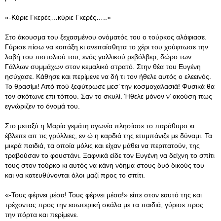
«-Κύριε Γκερές…κύριε Γκερές…..»
Στο άκουσμα του ξεχασμένου ονόματός του ο τούρκος αλάφιασε.
Γύρισε πίσω να κοιτάξη κι ανεπαίσθητα το χέρι του χούφτωσε την
λαβή του πιστολιού του, ενός γαλλικού ρεβόλβερ, δώρο των
Γάλλων συμμάχων στον κεμαλικό στρατό. Στην θέα του Ευγένη
ησύχασε. Κάθησε και περίμενε να δή τι τον ήθελε αυτός ο ελεεινός.
Το θρασίμι! Από πού ξεφύτρωσε μεσ’ την κοσμοχαλασιά! Φυσικά θα
τον σκότωνε επι τόπου. Σαν το σκυλί. Ήθελε μόνον ν’ ακούση πως
εγνώριζεν το όνομά του.
Στο μεταξύ η Μαρία γεμάτη αγωνία πλησίασε το παράθυρο κι
έβλεπε απ τις γρύλλιες, εν ώ η καρδιά της ετυμπάνιζε με δύναμι. Τα
μικρά παιδιά, τα οποία μόλις και είχαν μάθει να περπατούν, της
τραβούσαν το φουστάνι. Ξαφνικά είδε τον Ευγένη να δείχνη το σπίτι
τους στον τούρκο κι αυτός να κάνη νόημα στους δυό δικούς του
και να κατευθύνονται όλοι μαζί προς το σπίτι.
«-Τους φέρνει μέσα! Τους φέρνει μέσα!» είπε στον εαυτό της και
τρέχοντας προς την εσωτερική σκάλα με τα παιδιά, γύρισε προς
την πόρτα και περίμενε.