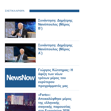
ΣΧΕΤΙΚΑ ΑΡΘΡΑ
Συνάντηση: Δημήτρης
Νανόπουλος (Μέρος
Β΄)
Συνάντηση: Δημήτρης
Νανόπουλος (Μέρος
Α΄)
Γιώργος Κώτσηρας: Η
άφιξη των νέων
τρένων μέρος του
ευρύτερου
προγράμματός μας
για εκσυγχρονισμό
των σιδηροδρομικών
«Ferto»:
μεταφορών.
Αποκαλύφθηκε μέρος
της ελληνικής
σκηνικής παρουσίας
στη Eurovision 2026