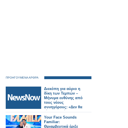
ΠΡΟΗΓΟΥΜΕΝΑ ΑΡΘΡΑ
Διεκόπη για αύριο η
δίκη των Τεμπών –
Μήνυμα ευθύνης από
τους νέους
συνηγόρους: «Δεν θα
γίνουμε αιτία
καθυστέρησης της
Your Face Sounds
δίκης»
Familiar:
Θριαμβευτικά έριξε