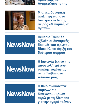
Αντιμετώπισης της
Παχυσαρκίας και για
την εξόφληση των
Μία νέα δυναμική
οφειλών των μηνών
άφιξη έρχεται στο
Μαΐου και Ιουνίου
δεύτερο κύκλο της
σειράς «Μπαμπά, σ'
αγαπώ»
Hellenic Train: Σε
εξέλιξη οι δυναμικές
δοκιμές του πρώτου
Blues IC και άφιξη του
δεύτερου συρμού
στην Ελλάδα.
Η Ιαπωνία ξεκινά την
αποστολή τρένων
υψηλής ταχύτητας
στην Ταϊβάν στο
πλαίσιο μιας
σημαντικής
σιδηροδρομικής
Η Italo ανακοινώνει
παραγγελίας.
συμφωνία 3
δισεκατομμυρίων
ευρώ με τη Siemens
για την αγορά τρένων
για τη Γερμανία.