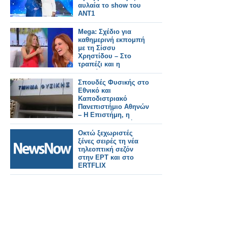
αυλαία το show του
ΑΝΤ1
Mega: Σχέδιο για
καθημερινή εκπομπή
με τη Σίσσυ
Χρηστίδου – Στο
τραπέζι και η
μετακίνηση της
Αναστασίας Γιάμαλη
Σπουδές Φυσικής στο
Εθνικό και
Καποδιστριακό
Πανεπιστήμιο Αθηνών
– Η Επιστήμη, η
Έρευνα, η Διεθνής
Αναγνώριση, οι
Οκτώ ξεχωριστές
Επαγγελματικές
ξένες σειρές τη νέα
Προοπτικές
τηλεοπτική σεζόν
στην ΕΡΤ και στο
ERTFLIX