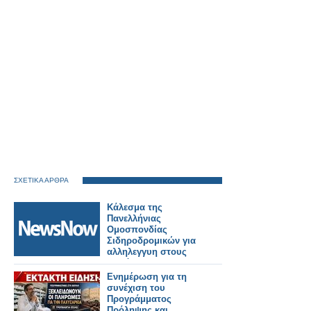
ΣΧΕΤΙΚΑ ΑΡΘΡΑ
Κάλεσμα της
Πανελλήνιας
Ομοσπονδίας
Σιδηροδρομικών για
αλληλεγγυη στους
πυρόπληκτους της
Δυτικής Αττικής.
Ενημέρωση για τη
συνέχιση του
Προγράμματος
Πρόληψης και