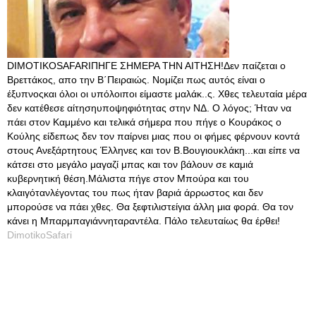
DIMOTIKOSAFARIΠΗΓΕ ΣΗΜΕΡΑ ΤΗΝ ΑΙΤΗΣΗ!Δεν παίζεται ο
Βρεττάκος, απο την Β΄Πειραιώς. Νομίζει πως αυτός είναι ο
έξυπνοςκαι όλοι οι υπόλοιποι είμαστε μαλάκ..ς. Χθες τελευταία μέρα
δεν κατέθεσε αίτησηυποψηφιότητας στην ΝΔ. Ο λόγος; Ήταν να
πάει στον Καμμένο και τελικά σήμερα που πήγε ο Κουράκος ο
Κούλης είδεπως δεν τον παίρνει μιας που οι φήμες φέρνουν κοντά
στους Ανεξάρτητους Έλληνες και τον Β.Βουγιουκλάκη...και είπε να
κάτσει στο μεγάλο μαγαζί μπας και τον βάλουν σε καμιά
κυβερνητική θέση.Μάλιστα πήγε στον Μπούρα και του
κλαιγότανλέγοντας του πως ήταν βαριά άρρωστος και δεν
μπορούσε να πάει χθες. Θα ξεφτιλιστείγια άλλη μια φορά. Θα τον
κάνει η Μπαρμπαγιάννηταραντέλα. Πάλο τελευταίως θα έρθει!
DimotikoSafari