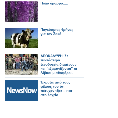
ΜΙΣΘΟΥΣ ΚΡΟΑΤΙΑΣ
Πολύ όμορφο.....
ΓΙΑ ΤΗΝ ΕΛΛΑΔΑ
Παγκόσμιος θρήνος
για τον Ζοκό
ΑΠΟΚΑΛΥΨΗ: Σε
πεντάστερα
ξενοδοχεία διαμένουν
και “εξαφανίζονται” οι
Λίβυοι μισθοφόροι.
1500 δεν
εμφανίστηκαν στις
Έκρυψε από τους
πτήσεις τους!
φίλους του ότι
πέτυχαν τζακ – ποτ
στο λαχείο