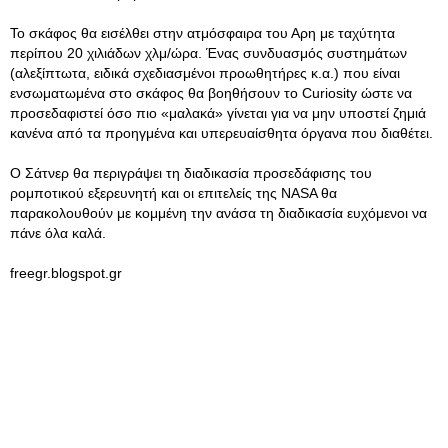
Το σκάφος θα εισέλθει στην ατμόσφαιρα του Αρη με ταχύτητα
περίπου 20 χιλιάδων χλμ/ώρα. Ένας συνδυασμός συστημάτων
(αλεξίπτωτα, ειδικά σχεδιασμένοι προωθητήρες κ.α.) που είναι
ενσωματωμένα στο σκάφος θα βοηθήσουν το Curiosity ώστε να
προσεδαφιστεί όσο πιο «μαλακά» γίνεται για να μην υποστεί ζημιά
κανένα από τα προηγμένα και υπερευαίσθητα όργανα που διαθέτει.
Ο Σάτνερ θα περιγράψει τη διαδικασία προσεδάφισης του
ρομποτικού εξερευνητή και οι επιτελείς της NASA θα
παρακολουθούν με κομμένη την ανάσα τη διαδικασία ευχόμενοι να
πάνε όλα καλά.
freegr.blogspot.gr