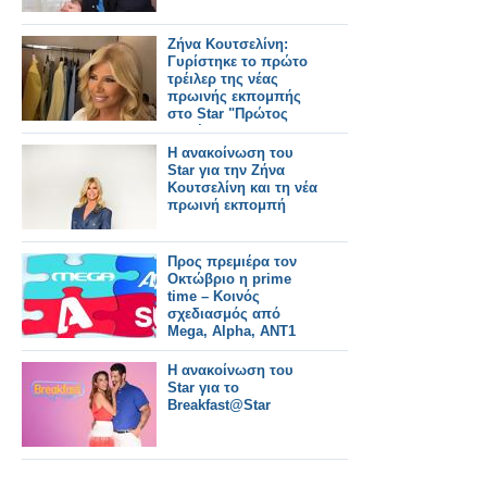
Ζήνα Κουτσελίνη:
Γυρίστηκε το πρώτο
τρέιλερ της νέας
πρωινής εκπομπής
στο Star "Πρώτος
Καφές"
Η ανακοίνωση του
Star για την Ζήνα
Κουτσελίνη και τη νέα
πρωινή εκπομπή
Προς πρεμιέρα τον
Οκτώβριο η prime
time – Κοινός
σχεδιασμός από
Mega, Alpha, ΑΝΤ1
και Star
Η ανακοίνωση του
Star για το
Breakfast@Star