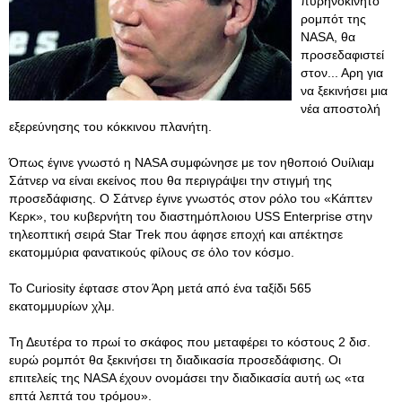
πυρηνοκίνητο
ρομπότ της
NASA, θα
προσεδαφιστεί
στον... Αρη για
να ξεκινήσει μια
νέα αποστολή
εξερεύνησης του κόκκινου πλανήτη.
Όπως έγινε γνωστό η NASA συμφώνησε με τον ηθοποιό Ουίλιαμ
Σάτνερ να είναι εκείνος που θα περιγράψει την στιγμή της
προσεδάφισης. Ο Σάτνερ έγινε γνωστός στον ρόλο του «Κάπτεν
Κερκ», του κυβερνήτη του διαστημόπλοιου USS Enterprise στην
τηλεοπτική σειρά Star Trek που άφησε εποχή και απέκτησε
εκατομμύρια φανατικούς φίλους σε όλο τον κόσμο.
To Curiosity έφτασε στον Άρη μετά από ένα ταξίδι 565
εκατομμυρίων χλμ.
Τη Δευτέρα το πρωί το σκάφος που μεταφέρει το κόστους 2 δισ.
ευρώ ρομπότ θα ξεκινήσει τη διαδικασία προσεδάφισης. Οι
επιτελείς της NASA έχουν ονομάσει την διαδικασία αυτή ως «τα
επτά λεπτά του τρόμου».