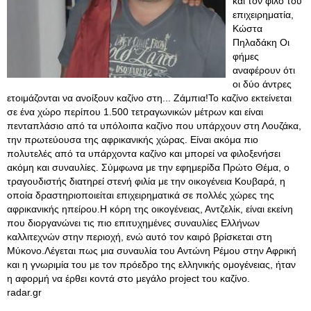
και τον φίλο του
επιχειρηματία,
Κώστα
Πηλαδάκη Οι
φήμες
αναφέρουν ότι
οι δύο άντρες
ετοιμάζονται να ανοίξουν καζίνο στη... Ζάμπια!Το καζίνο εκτείνεται
σε ένα χώρο περίπου 1.500 τετραγωνικών μέτρων και είναι
πενταπλάσιο από τα υπόλοιπα καζίνο που υπάρχουν στη Λουζάκα,
την πρωτεύουσα της αφρικανικής χώρας. Είναι ακόμα πιο
πολυτελές από τα υπάρχοντα καζίνο και μπορεί να φιλοξενήσει
ακόμη και συναυλίες. Σύμφωνα με την εφημερίδα Πρώτο Θέμα, ο
τραγουδιστής διατηρεί στενή φιλία με την οικογένεια Κουβαρά, η
οποία δραστηριοποιείται επιχειρηματικά σε πολλές χώρες της
αφρικανικής ηπείρου.Η κόρη της οικογένειας, Αντζελίκ, είναι εκείνη
που διοργανώνει τις πιο επιτυχημένες συναυλίες Ελλήνων
καλλιτεχνών στην περιοχή, ενώ αυτό τον καιρό βρίσκεται στη
Μύκονο.Λέγεται πως μια συναυλία του Αντώνη Ρέμου στην Αφρική
και η γνωριμία του με τον πρόεδρο της ελληνικής ομογένειας, ήταν
η αφορμή να έρθει κοντά στο μεγάλο project του καζίνο.
radar.gr