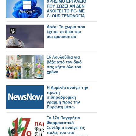
ΧΡΗΣΙΜΟ ΕΡΓΑΛΕΙΟ
ΠΟΥ ΣΩΖΕΙ ΑΝ ΔΕΝ
ΑΝΟΙΓΕΙ ΤΟ PC- ΜΕ
CLOUD ΤΕΝΟΛΟΓΙΑ
Ασέα: Το χωριό που
έχτισε το δικό του
αστεροσκοπείο
16 Λουλούδια για
βάζα από τον δικό
σας κήπο όλο τον
χρόνο
Η Αρμενία ανοίγει την
πρώτη
σιδηροδρομική
γραμμή προς την
Ευρώπη μέσω
Γεωργίας και
Τουρκίας.
Το 17ο Παγκρήτιο
Φαρμακευτικό
Συνέδριο ανοίγει τις
πύλες του στο