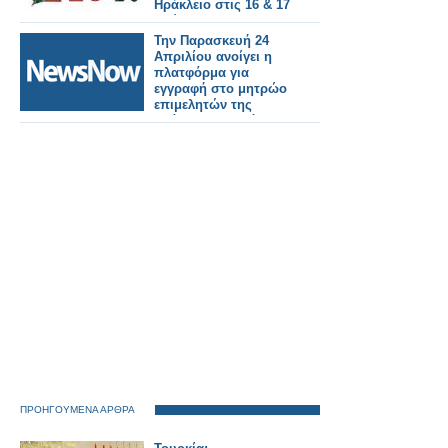
Ηράκλειο στις 16 & 17
Μαΐου 2026
Την Παρασκευή 24
Απριλίου ανοίγει η
πλατφόρμα για
εγγραφή στο μητρώο
επιμελητών της
δράσης “Νταντάδες
της γειτονιάς’’, που
αφορά υπηρεσία κατ’
οίκον φροντίδας
βρεφών και νηπίων
από 2 μηνών έως 2,5
ετών.
ΠΡΟΗΓΟΥΜΕΝΑ ΑΡΘΡΑ