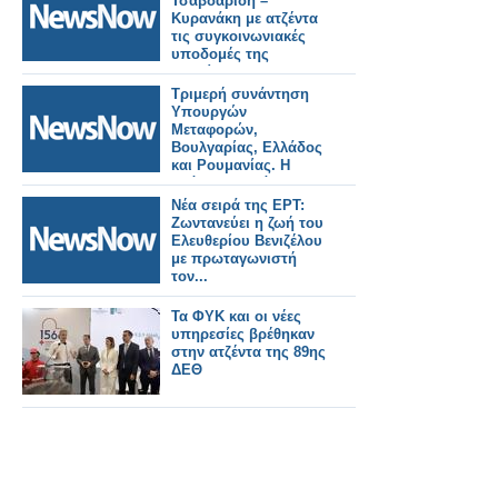
Τσαβδαρίδη –
Κυρανάκη με ατζέντα
τις συγκοινωνιακές
υποδομές της
Ημαθίας.
Τριμερή συνάντηση
Υπουργών
Μεταφορών,
Βουλγαρίας, Ελλάδος
και Ρουμανίας. Η
επόμενη συνάντηση
στη Θεσσαλονίκη
Νέα σειρά της ΕΡΤ:
Ζωντανεύει η ζωή του
Ελευθερίου Βενιζέλου
με πρωταγωνιστή
τον...
Τα ΦΥΚ και οι νέες
υπηρεσίες βρέθηκαν
στην ατζέντα της 89ης
ΔΕΘ