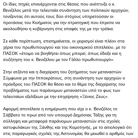
Οι ίδιες πηγές επανέρχονται στις θέσεις που ανέπτυξε ο κ.
Βενιζέλος μετά την τελευταία συνάντηση των πολιτικών αρχηγών,
τονίζοντας ότι αυτούς τους δύο στόχους υπηρετούσαν οι
προτάσεις του Κινήματος για την στρατηγική που έπρεπε να
ακολουθήσει η κυβέρνηση στις επαφές της με την τρόϊκα.
Σε κάθε περίπτωση, επισημαίνεται, οι χειρισμοί είναι πλέον στα
χέρια του πρωθυπουργού και του οικονομικού επιτελείου, με το
ΠΑΣΟΚ «έτοιμο να βοηθήσει όπως μπορεί, όπως έδειξε και η
συζήτηση του κ. Βενιζέλου με τον Γάλλο πρωθυπουργό».
Στην ατζέντα και η διαχείριση του ζητήματος των μεταναστών
Σύμφωνα με την Ιπποκράτους, στη συνάντηση των αρχηγών ο
πρόεδρος του ΠΑΣΟΚ θα θέσει και το θέμα της διαχείρισης του
προβλήματος των παράνομων μεταναστών υπό το φως των
τελευταίων εξελίξεων με την επιχείρηση «Ξένιος Ζευς».
Αφορμή αποτέλεσε η ενημέρωση που είχε ο κ. Βενιζέλος το
Σάββατο το πρωί από τον υπουργό Δημόσιας Τάξης για τη
σύλληψη και μεταφορά παράνομων μεταναστών στις σχολές
αστυφυλάκων της Ξάνθης και της Κομοτηνής, με το αιτιολογικό ότι
στις παραγωγικές σχολές της Αστυνομίας θα μειωθεί ο αριθμός των