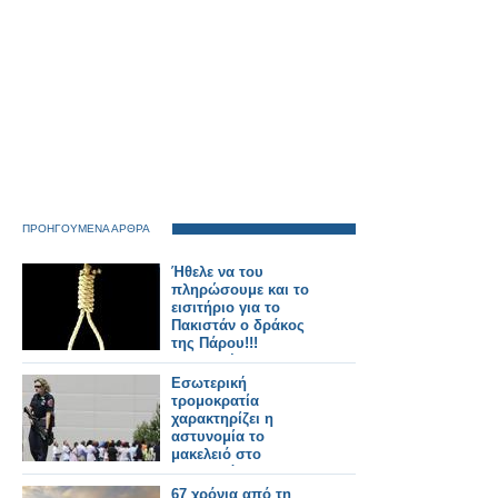
ΠΡΟΗΓΟΥΜΕΝΑ ΑΡΘΡΑ
Ήθελε να του
πληρώσουμε και το
εισιτήριο για το
Πακιστάν ο δράκος
της Πάρου!!!
(Λεπτομέρεια:
Εργάζονταν στο νησί
Εσωτερική
2 χρόνια - Ούτε στον
τρομοκρατία
δρόμο ήταν, ούτε
χαρακτηρίζει η
πεινούσε...)
αστυνομία το
μακελειό στο
Γουινσκόνσιν!!!
67 χρόνια από τη