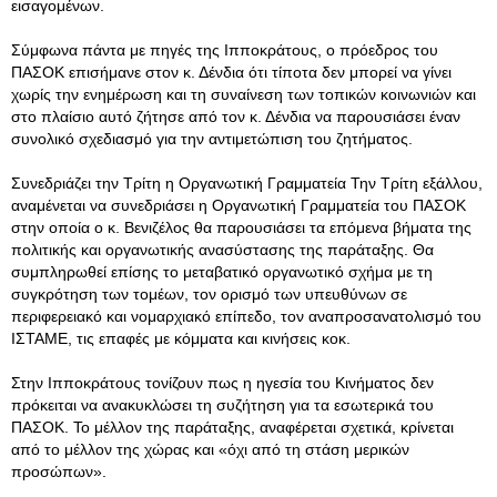
εισαγομένων.
Σύμφωνα πάντα με πηγές της Ιπποκράτους, ο πρόεδρος του
ΠΑΣΟΚ επισήμανε στον κ. Δένδια ότι τίποτα δεν μπορεί να γίνει
χωρίς την ενημέρωση και τη συναίνεση των τοπικών κοινωνιών και
στο πλαίσιο αυτό ζήτησε από τον κ. Δένδια να παρουσιάσει έναν
συνολικό σχεδιασμό για την αντιμετώπιση του ζητήματος.
Συνεδριάζει την Τρίτη η Οργανωτική Γραμματεία Την Τρίτη εξάλλου,
αναμένεται να συνεδριάσει η Οργανωτική Γραμματεία του ΠΑΣΟΚ
στην οποία ο κ. Βενιζέλος θα παρουσιάσει τα επόμενα βήματα της
πολιτικής και οργανωτικής ανασύστασης της παράταξης. Θα
συμπληρωθεί επίσης το μεταβατικό οργανωτικό σχήμα με τη
συγκρότηση των τομέων, τον ορισμό των υπευθύνων σε
περιφερειακό και νομαρχιακό επίπεδο, τον αναπροσανατολισμό του
ΙΣΤΑΜΕ, τις επαφές με κόμματα και κινήσεις κοκ.
Στην Ιπποκράτους τονίζουν πως η ηγεσία του Κινήματος δεν
πρόκειται να ανακυκλώσει τη συζήτηση για τα εσωτερικά του
ΠΑΣΟΚ. Το μέλλον της παράταξης, αναφέρεται σχετικά, κρίνεται
από το μέλλον της χώρας και «όχι από τη στάση μερικών
προσώπων».