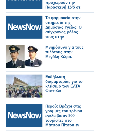
προχωρούν την
Παρασκευή 15/5 σε
συλλαλητήριο για τον
Οδοντωτό
Τα φαρμακεία στην
σιδηρόδρομο.
υπηρεσία της
Δημόσιας Υγείας: Ο
σύγχρονος ρόλος
τους στην
Πρωτοβάθμια
Φροντίδα Υγείας
Μνημόσυνο για τους
πιλότους στην
Μεγάλη Χώρα.
Εκδήλωση
διαμαρτυρίας για το
κλείσιμο των ΕΛΤΑ
Φυτειών
Περού: Βράχοι στις
γραμμές του τρένου
εγκλώβισαν 900
τουρίστες στο
Μάτσου Πίτσου εν
μέσω διαμαρτυρίας