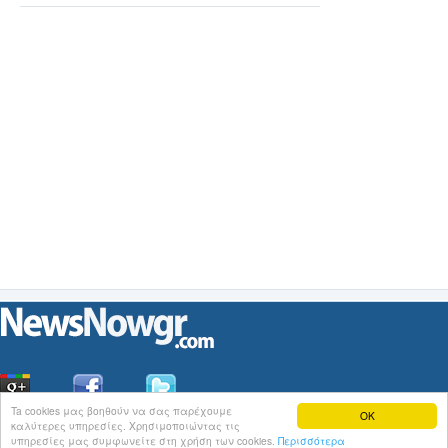
Ta cookies μας βοηθούν να σας παρέχουμε
OK
καλύτερες υπηρεσίες. Χρησιμοποιώντας τις
Οι
Ειδήσεις
του NewsNowgr.com στο
iNews
υπηρεσίες μας συμφωνείτε στη χρήση των cookies.
Περισσότερα