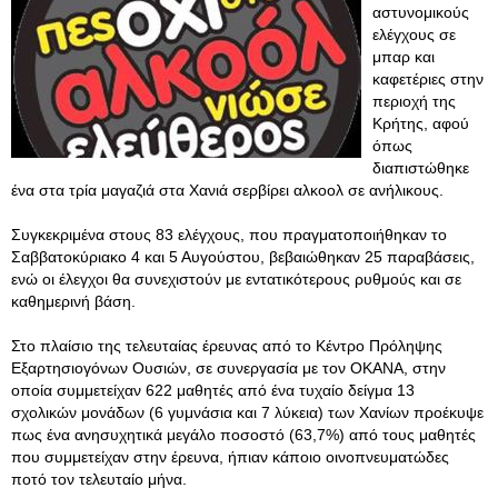
αστυνομικούς
ελέγχους σε
μπαρ και
καφετέριες στην
περιοχή της
Κρήτης, αφού
όπως
διαπιστώθηκε
ένα στα τρία μαγαζιά στα Χανιά σερβίρει αλκοολ σε ανήλικους.
Συγκεκριμένα στους 83 ελέγχους, που πραγματοποιήθηκαν το
Σαββατοκύριακο 4 και 5 Αυγούστου, βεβαιώθηκαν 25 παραβάσεις,
ενώ οι έλεγχοι θα συνεχιστούν με εντατικότερους ρυθμούς και σε
καθημερινή βάση.
Στο πλαίσιο της τελευταίας έρευνας από το Κέντρο Πρόληψης
Εξαρτησιογόνων Ουσιών, σε συνεργασία με τον ΟΚΑΝΑ, στην
οποία συμμετείχαν 622 μαθητές από ένα τυχαίο δείγμα 13
σχολικών μονάδων (6 γυμνάσια και 7 λύκεια) των Χανίων προέκυψε
πως ένα ανησυχητικά μεγάλο ποσοστό (63,7%) από τους μαθητές
που συμμετείχαν στην έρευνα, ήπιαν κάποιο οινοπνευματώδες
ποτό τον τελευταίο μήνα.