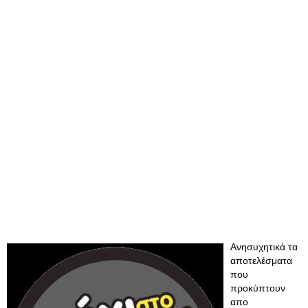
Ανησυχητικά τα
αποτελέσματα
που
προκύπτουν
απο