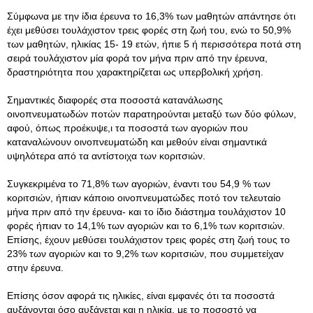
Σύμφωνα με την ίδια έρευνα το 16,3% των μαθητών απάντησε ότι
έχει μεθύσει τουλάχιστον τρεις φορές στη ζωή του, ενώ το 50,9%
των μαθητών, ηλικίας 15- 19 ετών, ήπιε 5 ή περισσότερα ποτά στη
σειρά τουλάχιστον μία φορά τον μήνα πριν από την έρευνα,
δραστηριότητα που χαρακτηρίζεται ως υπερβολική χρήση.
Σημαντικές διαφορές στα ποσοστά κατανάλωσης
οινοπνευματωδών ποτών παρατηρούνται μεταξύ των δύο φύλων,
αφού, όπως προέκυψε,ι τα ποσοστά των αγοριών που
καταναλώνουν οινοπνευματώδη και μεθούν είναι σημαντικά
υψηλότερα από τα αντίστοιχα των κοριτσιών.
Συγκεκριμένα το 71,8% των αγοριών, έναντι του 54,9 % των
κοριτσιών, ήπιαν κάποιο οινοπνευματώδες ποτό τον τελευταίο
μήνα πριν από την έρευνα- και το ίδιο διάστημα τουλάχιστον 10
φορές ήπιαν το 14,1% των αγοριών και το 6,1% των κοριτσιών.
Επίσης, έχουν μεθύσει τουλάχιστον τρεις φορές στη ζωή τους το
23% των αγοριών και το 9,2% των κοριτσιών, που συμμετείχαν
στην έρευνα.
Επίσης όσον αφορά τις ηλικίες, είναι εμφανές ότι τα ποσοστά
αυξάνονται όσο αυξάνεται και η ηλικία, με το ποσοστό να