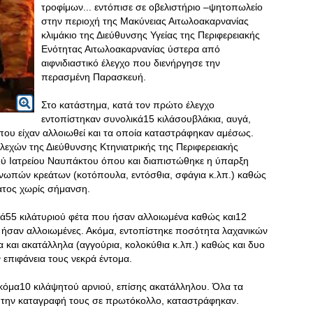
τροφίμων... εντόπισε σε οβελιστήριο –ψητοπωλείο
στην περιοχή της Μακύνειας Αιτωλοακαρνανίας
κλιμάκιο της Διεύθυνσης Υγείας της Περιφερειακής
Ενότητας Αιτωλοακαρνανίας ύστερα από
αιφνιδιαστικό έλεγχο που διενήργησε την
περασμένη Παρασκευή.
Στο κατάστημα, κατά τον πρώτο έλεγχο
εντοπίστηκαν συνολικά15 κιλάσουβλάκια, αυγά,
 που είχαν αλλοιωθεί και τα οποία καταστράφηκαν αμέσως.
εχών της Διεύθυνσης Κτηνιατρικής της Περιφερειακής
κού Ιατρείου Ναυπάκτου όπου και διαπιστώθηκε η ύπαρξη
ωπών κρεάτων (κοτόπουλα, εντόσθια, σφάγια κ.λπ.) καθώς
ατος χωρίς σήμανση.
ά55 κιλάτυριού φέτα που ήσαν αλλοιωμένα καθώς και12
, ήσαν αλλοιωμένες. Ακόμα, εντοπίστηκε ποσότητα λαχανικών
και ακατάλληλα (αγγούρια, κολοκύθια κ.λπ.) καθώς και δυο
επιφάνεια τους νεκρά έντομα.
κόμα10 κιλάψητού αρνιού, επίσης ακατάλληλου. Όλα τα
ά την καταγραφή τους σε πρωτόκολλο, καταστράφηκαν.