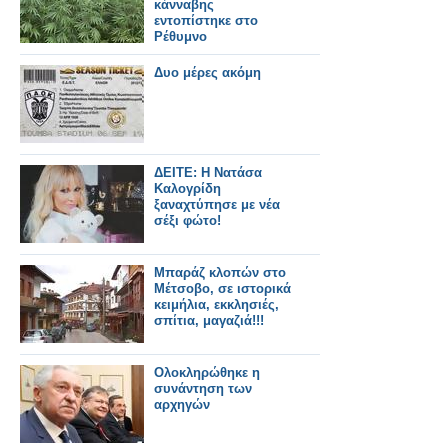
κάνναβης
εντοπίστηκε στο
Ρέθυμνο
Δυο μέρες ακόμη
ΔΕΙΤΕ: Η Νατάσα
Καλογρίδη
ξαναχτύπησε με νέα
σέξι φώτο!
Μπαράζ κλοπών στο
Μέτσοβο, σε ιστορικά
κειμήλια, εκκλησιές,
σπίτια, μαγαζιά!!!
Ολοκληρώθηκε η
συνάντηση των
αρχηγών