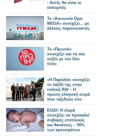
- Αυτές θα είναι οι
εκπομπές
Το «Κοινωνία Ώρα
MEGA» συνεχίζει... με
άλλους παρουσιαστές
Το «Πρωινό»
συνεχίζει και τη νέα
σεζόν με τον ίδιο
τίτλο
«Η Παραλία» συνεχίζει
το ταξίδι της στην
ιταλική RAI – Η
πρώτη ελληνική σειρά
που ταξιδεύει στο
εξωτερικό
ΕΟΔΥ: Η ιλαρά
συνεχίζει να προκαλεί
σοβαρές επιπλοκές
και θανάτους – 50%
των κρουσμάτων
στην Ελλάδα είναι