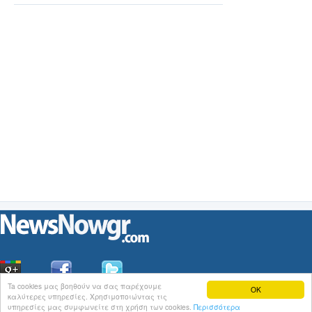
Ta cookies μας βοηθούν να σας παρέχουμε
OK
καλύτερες υπηρεσίες. Χρησιμοποιώντας τις
Οι
Ειδήσεις
του NewsNowgr.com στο
iNews
υπηρεσίες μας συμφωνείτε στη χρήση των cookies.
Περισσότερα