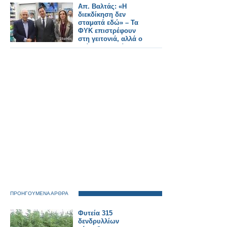
ενδημικά
Απ. Βαλτάς: «Η
διεκδίκηση δεν
σταματά εδώ» – Τα
ΦΥΚ επιστρέφουν
στη γειτονιά, αλλά ο
κλάδος συνεχίζει με
προτάσεις και
αιτήματα (video)
ΠΡΟΗΓΟΥΜΕΝΑ ΑΡΘΡΑ
Φυτεία 315
δενδρυλλίων