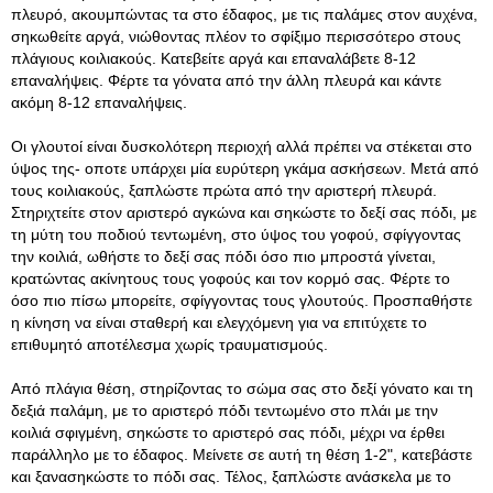
πλευρό, ακουμπώντας τα στο έδαφος, με τις παλάμες στον αυχένα,
σηκωθείτε αργά, νιώθοντας πλέον το σφίξιμο περισσότερο στους
πλάγιους κοιλιακούς. Κατεβείτε αργά και επαναλάβετε 8-12
επαναλήψεις. Φέρτε τα γόνατα από την άλλη πλευρά και κάντε
ακόμη 8-12 επαναλήψεις.
Οι γλουτοί είναι δυσκολότερη περιοχή αλλά πρέπει να στέκεται στο
ύψος της- οποτε υπάρχει μία ευρύτερη γκάμα ασκήσεων. Μετά από
τους κοιλιακούς, ξαπλώστε πρώτα από την αριστερή πλευρά.
Στηριχτείτε στον αριστερό αγκώνα και σηκώστε το δεξί σας πόδι, με
τη μύτη του ποδιού τεντωμένη, στο ύψος του γοφού, σφίγγοντας
την κοιλιά, ωθήστε το δεξί σας πόδι όσο πιο μπροστά γίνεται,
κρατώντας ακίνητους τους γοφούς και τον κορμό σας. Φέρτε το
όσο πιο πίσω μπορείτε, σφίγγοντας τους γλουτούς. Προσπαθήστε
η κίνηση να είναι σταθερή και ελεγχόμενη για να επιτύχετε το
επιθυμητό αποτέλεσμα χωρίς τραυματισμούς.
Από πλάγια θέση, στηρίζοντας το σώμα σας στο δεξί γόνατο και τη
δεξιά παλάμη, με το αριστερό πόδι τεντωμένο στο πλάι με την
κοιλιά σφιγμένη, σηκώστε το αριστερό σας πόδι, μέχρι να έρθει
παράλληλο με το έδαφος. Μείνετε σε αυτή τη θέση 1-2", κατεβάστε
και ξανασηκώστε το πόδι σας. Τέλος, ξαπλώστε ανάσκελα με το