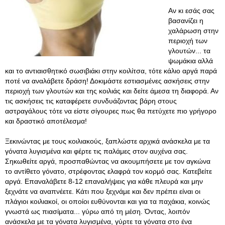
Αν κι εσάς σας
βασανίζει η
χαλάρωση στην
περιοχή των
γλουτών... τα
ψωμάκια αλλά
και το αντιαισθητικό σωσιβιάκι στην κοιλίτσα, τότε κάλιο αργά παρά
ποτέ να αναλάβετε δράση! Δοκιμάστε εστιασμένες ασκήσεις στην
περιοχή των γλουτών και της κοιλιάς και δείτε άμεσα τη διαφορά. Αν
τις ασκήσεις τις καταφέρετε συνδυάζοντας βάρη στους
αστραγάλους τότε να είστε σίγουρες πως θα πετύχετε πιο γρήγορο
και δραστικό αποτέλεσμα!
Ξεκινώντας με τους κοιλιακούς, ξαπλώστε αρχικά ανάσκελα με τα
γόνατα λυγισμένα και φέρτε τις παλάμες στον αυχένα σας.
Σηκωθείτε αργά, προσπαθώντας να ακουμπήσετε με τον αγκώνα
το αντίθετο γόνατο, στρέφοντας ελαφρά τον κορμό σας. Κατεβείτε
αργά. Επαναλάβετε 8-12 επαναλήψεις για κάθε πλευρά και μην
ξεχνάτε να αναπνέετε. Κάτι που ξεχνάμε και δεν πρέπει είναι οι
πλάγιοι κοιλιακοί, οι οποίοι ευθύνονται και για τα παχάκια, κοινώς
γνωστά ως πιασίματα... γύρω από τη μέση. Όντας, λοιπόν
ανάσκελα με τα γόνατα λυγισμένα, γύρτε τα γόνατα στο ένα