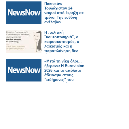
Πακιστάν:
Τουλάχιστον 24
νεκροί από έκρηξη σε
τρένο. Tην ευθύνη
ανέλαβαν
αυτονομιστές
μαχητές.
Η πολιτική
''κουτοπονηριά'', ο
καιροσκοπισμός, ο
λαϊκισμός και η
παραπλάνηση δεν
είναι ουσιώδης
πολιτική πράξη. Αυτά
«Μετά τη νίκη όλοι…
τα ζήσαμε και όλοι
ήξεραν»: Η Eurovision
λέμε ότι πρέπει να
2026 και το απόλυτο
σταματήσουν.
άδειασμα στους
“ειδήμονες” του
διαγωνισμού