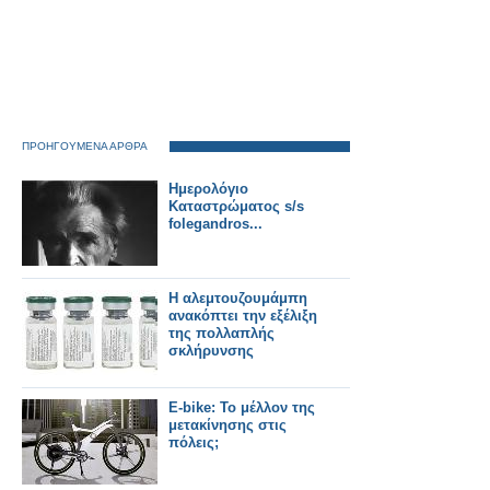
ΠΡΟΗΓΟΥΜΕΝΑ ΑΡΘΡΑ
Ημερολόγιο
Καταστρώματος s/s
folegandros...
Η αλεμτουζουμάμπη
ανακόπτει την εξέλιξη
της πολλαπλής
σκλήρυνσης
E-bike: Το μέλλον της
μετακίνησης στις
πόλεις;