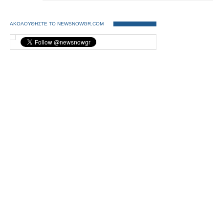
ΑΚΟΛΟΥΘΗΣΤΕ ΤΟ NEWSNOWGR.COM