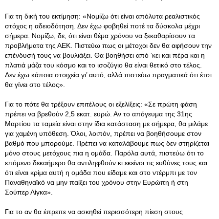
Για τη δική του εκτίμηση: «Νομίζω ότι είναι απόλυτα ρεαλιστικός
στόχος η αδειοδότηση. Δεν έχω φοβηθεί ποτέ τα δύσκολα μέχρι
σήμερα. Νομίζω, δε, ότι είναι θέμα χρόνου να ξεκαθαρίσουν τα
προβλήματα της ΑΕΚ. Πιστεύω πως οι μέτοχοι δεν θα αφήσουν την
επένδυσή τους να βουλιάξει. Θα βοηθήσει από ‘κει και πέρα και η
πλατιά μάζα του κόσμο και το ισοζύγιο θα είναι θετικό στο τέλος.
Δεν έχω κάποια στοιχεία γι’ αυτό, αλλά πιστεύω πραγματικά ότι έτσι
θα γίνει στο τέλος».
Για το πότε θα τρέξουν επιτέλους οι εξελίξεις: «Σε πρώτη φάση
πρέπει να βρεθούν 2,5 εκατ. ευρώ. Αν το απόγευμα της 31ης
Μαρτίου τα ταμεία είναι στην ίδια κατάσταση με σήμερα, θα μιλάμε
για χαμένη υπόθεση. Όλοι, λοιπόν, πρέπει να βοηθήσουμε στον
βαθμό που μπορούμε. Πρέπει να καταλάβουμε πως δεν στηρίζεται
μόνο στους μετόχους πια η ομάδα. Παρόλα αυτά, πιστεύω ότι το
επόμενο δεκαήμερο θα αντιληφθούν κι εκείνοι τις ευθύνες τους και
ότι είναι κρίμα αυτή η ομάδα που είδαμε και στο ντέρμπι με τον
Παναθηναϊκό να μην παίξει του χρόνου στην Ευρώπη ή στη
Σούπερ Λίγκα».
Για το αν θα έπρεπε να ασκηθεί περισσότερη πίεση στους