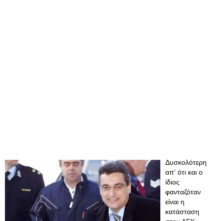
Δυσκολότερη
απ' ότι και ο
ίδιος
φανταζόταν
είναι η
κατάσταση