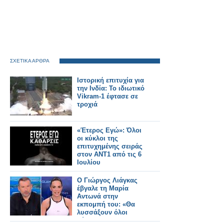
ΣΧΕΤΙΚΑ ΑΡΘΡΑ
Ιστορική επιτυχία για
την Ινδία: Το ιδιωτικό
Vikram-1 έφτασε σε
τροχιά
«Έτερος Εγώ»: Όλοι
οι κύκλοι της
επιτυχημένης σειράς
στον ΑΝΤ1 από τις 6
Ιουλίου
Ο Γιώργος Λιάγκας
έβγαλε τη Μαρία
Αντωνά στην
εκπομπή του: «Θα
λυσσάξουν όλοι
τώρα»