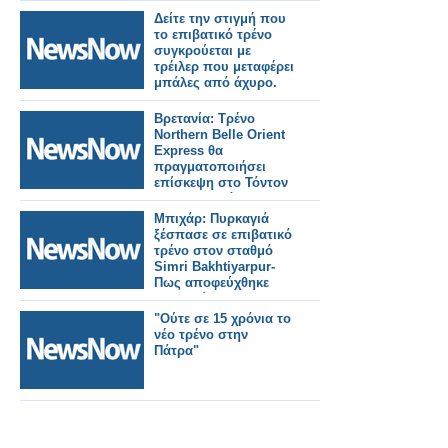
Δείτε την στιγμή που
το επιβατικό τρένο
συγκρούεται με
τρέιλερ που μεταφέρει
μπάλες από άχυρο.
Βρετανία: Τρένο
Northern Belle Orient
Express θα
πραγματοποιήσει
επίσκεψη στο Τόντον
της Κορνουάλης.
Μπιχάρ: Πυρκαγιά
ξέσπασε σε επιβατικό
τρένο στον σταθμό
Simri Bakhtiyarpur-
Πως αποφεύχθηκε
τραγωδία.
"Ούτε σε 15 χρόνια το
νέο τρένο στην
Πάτρα"