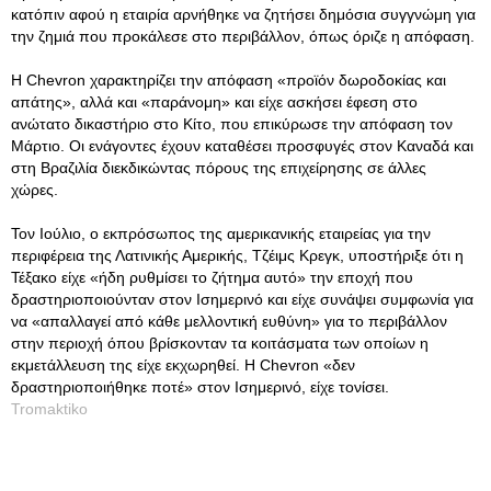
κατόπιν αφού η εταιρία αρνήθηκε να ζητήσει δημόσια συγγνώμη για
την ζημιά που προκάλεσε στο περιβάλλον, όπως όριζε η απόφαση.
Η Chevron χαρακτηρίζει την απόφαση «προϊόν δωροδοκίας και
απάτης», αλλά και «παράνομη» και είχε ασκήσει έφεση στο
ανώτατο δικαστήριο στο Κίτο, που επικύρωσε την απόφαση τον
Μάρτιο. Οι ενάγοντες έχουν καταθέσει προσφυγές στον Καναδά και
στη Βραζιλία διεκδικώντας πόρους της επιχείρησης σε άλλες
χώρες.
Τον Ιούλιο, ο εκπρόσωπος της αμερικανικής εταιρείας για την
περιφέρεια της Λατινικής Αμερικής, Τζέιμς Κρεγκ, υποστήριξε ότι η
Τέξακο είχε «ήδη ρυθμίσει το ζήτημα αυτό» την εποχή που
δραστηριοποιούνταν στον Ισημερινό και είχε συνάψει συμφωνία για
να «απαλλαγεί από κάθε μελλοντική ευθύνη» για το περιβάλλον
στην περιοχή όπου βρίσκονταν τα κοιτάσματα των οποίων η
εκμετάλλευση της είχε εκχωρηθεί. Η Chevron «δεν
δραστηριοποιήθηκε ποτέ» στον Ισημερινό, είχε τονίσει.
Tromaktiko