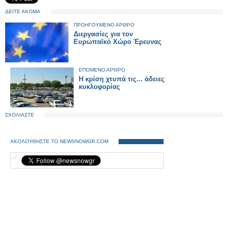
ΔΕΙΤΕ ΑΚΟΜΑ
ΠΡΟΗΓΟΥΜΕΝΟ ΑΡΘΡΟ
Διεργασίες για τον
Ευρωπαϊκό Χώρο Έρευνας
ΕΠΟΜΕΝΟ ΑΡΘΡΟ
Η κρίση χτυπά τις... άδειες
κυκλοφορίας
ΣΧΟΛΙΑΣΤΕ
ΑΚΟΛΟΥΘΗΣΤΕ ΤΟ NEWSNOWGR.COM