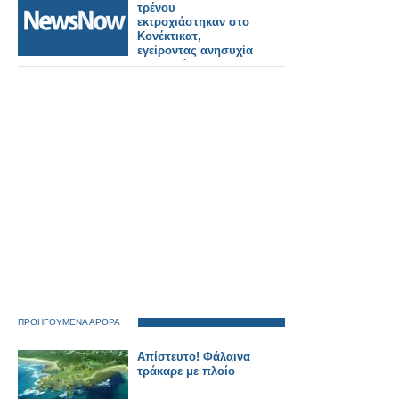
Σταθμού Κορίνθου
τρένου
εκτροχιάστηκαν στο
Κονέκτικατ,
εγείροντας ανησυχία
για τη μόλυνση του
ποταμού
ΠΡΟΗΓΟΥΜΕΝΑ ΑΡΘΡΑ
Απίστευτο! Φάλαινα
τράκαρε με πλοίο