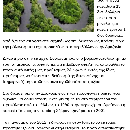
των ΗΠΑ να
καταβάλει 19
δισ. δολάρια
-ένα ποσό
μεγαλύτερο
κατά περίπου 1
δισ. δολάρια...
από ό,τι είχε αποφασιστεί αρχικά- ως την Δευτέρα ως πρόστιμο για
την μόλυνση που έχει προκαλέσει στο περιβάλλον στην Αμαζονία.
Δικαστήριο στην επαρχία Σουκούμπιος, στο βορειοανατολικό τμήμα
του Ισημερινού, αποφάνθηκε ότι η Σέβρον οφείλει να καταβάλλει το
ποσό αυτό εντός μιας προθεσμίας 24 ωρών ή εντός της ίδιας
προθεσμίας να θέσει στην διάθεση (της δικαιοσύνης του
Ισημερινού) μη υποθηκευμένα αγαθά ισόποσης αξίας.
Στο δικαστήριο στην Σουκούμπιος είχαν προσφύγει πολίτες που
αξίωναν να δοθεί αποζημίωση για τη ζημιά στο περιβάλλον που
προκάλεσε από το 1964 ως το 1990 στην περιοχή του Αμαζονίου η
εταιρεία Texaco, την οποία η Σέβρον εξαγόρασε το 2001.
Τον Ιανουάριο του 2012 η δικαιοσύνη στον Ισημερινό επέβαλε
πρόστιμο 9,5 δισ. δολαρίων στην εταιρεία. Το ποσό διπλασιάστηκε