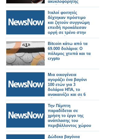
ακυκλοφόρητης
ταινίας
Ιταλοί φοιτητές
δέχτηκαν πρόστιμο
και ζητούν συγγνώμη
επειδή προκάλεσαν
οργή σε τρένο στην
Μπανγκόκ.
Bitcoin κάτω από τα
69.000 δολάρια: Ο
πόλεμος χτυπά και τα
crypto
Μια οικογένεια
αγοράζει ένα βαγόνι
100 ετών για 3
δολάρια ΗΠΑ, το
ανακαινίζει και σε 6
μήνες το μετατρέπει
σε κατάλυμα που του
Την Πέμπτη
αποφέρει εισόδημα
παραδίδεται σε
έως και 105 δολάρια.
χρήση το έργο της
Βίντεο
ανάπλασης του
περιβάλλοντος χώρου
του πρώην
Σιδηροδρομικού
Δώδεκα βαγόνια