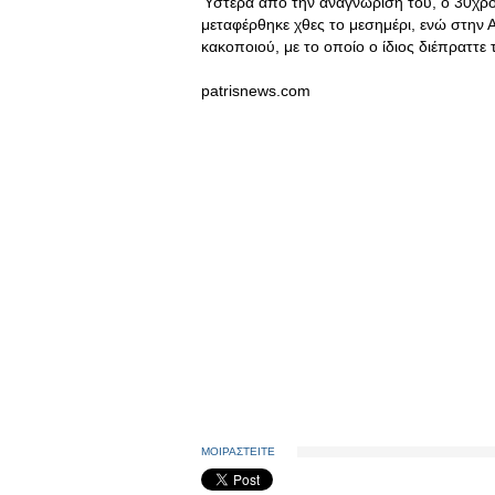
Ύστερα από την αναγνώρισή του, ο 30χρο
μεταφέρθηκε χθες το μεσημέρι, ενώ στην 
κακοποιού, με το οποίο ο ίδιος διέπραττε τ
patrisnews.com
ΜΟΙΡΑΣΤΕΙΤΕ