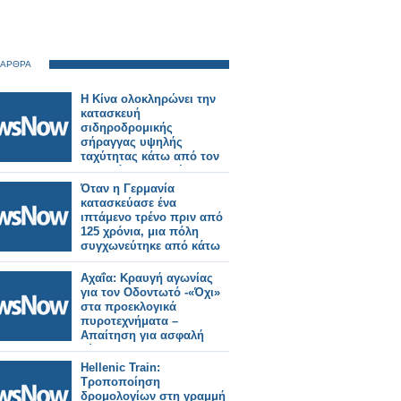
 ΑΡΘΡΑ
Η Κίνα ολοκληρώνει την
κατασκευή
σιδηροδρομικής
σήραγγας υψηλής
ταχύτητας κάτω από τον
ποταμό Γιανγκτσέ.
Όταν η Γερμανία
κατασκεύασε ένα
ιπτάμενο τρένο πριν από
125 χρόνια, μια πόλη
συγχωνεύτηκε από κάτω
του.
Αχαΐα: Κραυγή αγωνίας
για τον Οδοντωτό -«Όχι»
στα προεκλογικά
πυροτεχνήματα –
Απαίτηση για ασφαλή
λύση.
Hellenic Train:
Τροποποίηση
δρομολογίων στη γραμμή