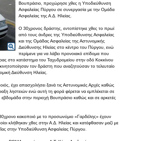
Βουπράσιο, προχώρησε χθες η Υποδιεύθυνση
Ασφαλείας Πύργου σε συνεργασία με την Ομάδα
Ασφαλείας της Α.Δ. Ηλείας.
Ο 30χρονος δράστης, εντοπίστηκε χθες το πρωί
από τους άνδρες της Υποδιεύθυνσης Ασφαλείας
και της Ομάδας Ασφαλείας της Αστυνομικής
Διεύθυνσης Ηλείας στο κέντρο του Πύργου, ενώ
περίμενε για να λάβει προνοιακό επίδομα που
μέρας στο κατάστημα του Ταχυδρομείου στην οδό Κοκκίνου
 ακινητοποίησαν τον δράστη που αναζητούσαν το τελευταίο
ομική Διεύθυνση Ηλείας.
ιός, έχει απασχολήσει ξανά τις Αστυνομικές Αρχές καθώς
πραξη ληστειών ενώ αυτή τη φορά φέρεται να εμπλέκεται σε
η εβδομάδα στην περιοχή Βουπράσιο καθώς και σε αρκετές
 30χρονο κακοποιό με το προσωνύμιο «Γαρδέλης» έχουν
ίοι κλήθηκαν χθες στην Α.Δ. Ηλείας και κατέφθασαν μαζί με
χαΐας στην Υποδιεύθυνση Ασφαλείας Πύργου.