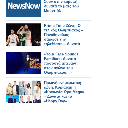
Σου» στην κορυφή –
δυνατά τo ματς του
Μουντιάλ
Prime Time Ζώνη: Ο
τελικός Ολυμπιακός –
Παναθηναϊκός
σάρωσε την
τηλεθέαση – Δυνατά
το «Να Μ' Αγαπάς»
και το «Μπαμπά Σ'
«Your Face Sounds
Αγαπώ»
Familiar»: Δυνατά
ποσοστά απέναντι
στον αγώνα του
Ολυμπιακού... -
Αναλυτικά τα 15'
Πρωινή ενημερωτική
ζώνη: Κυρίαρχη η
«Κοινωνία Ώρα Mega»
– Δυνατά και το
«Happy Day»