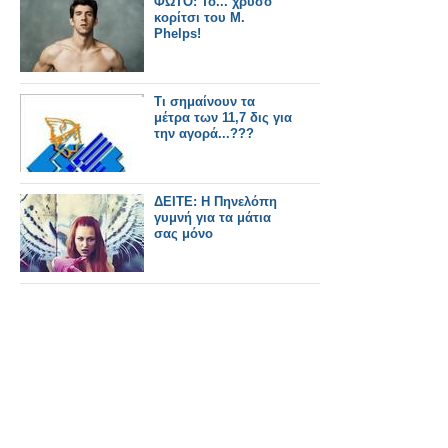
ΦΩΤΟ: Το... χρυσό
κορίτσι του M.
Phelps!
Τι σημαίνουν τα
μέτρα των 11,7 δις για
την αγορά...???
ΔΕΙΤΕ: Η Πηνελόπη
γυμνή για τα μάτια
σας μόνο