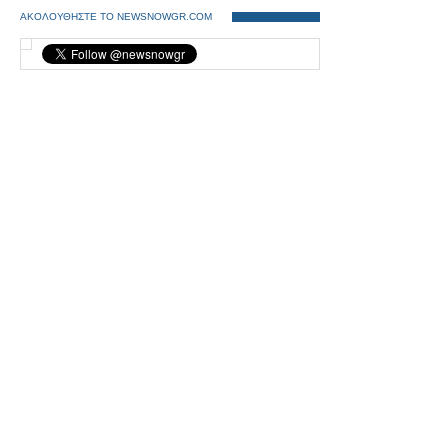
ΑΚΟΛΟΥΘΗΣΤΕ ΤΟ NEWSNOWGR.COM