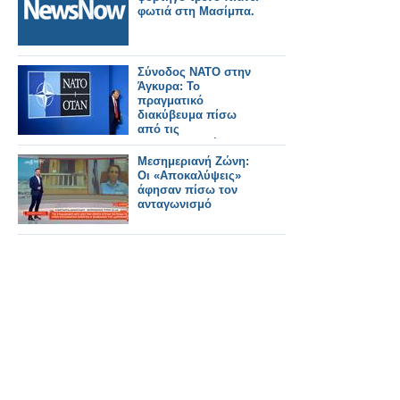
φωτιά στη Μασίμπα.
Σύνοδος ΝΑΤΟ στην
Άγκυρα: Το
πραγματικό
διακύβευμα πίσω
από τις
επικοινωνιακές
κορώνες και ο ρόλος
Μεσημεριανή Ζώνη:
της Ελλάδας
Οι «Αποκαλύψεις»
άφησαν πίσω τον
ανταγωνισμό