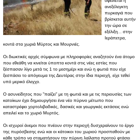
οφείλεται η
ανεξέλεγκτη
πυρκαγιά που
βρίσκεται αυτήν
την ώρα σε
εξέλιξη... στην
Ιεράπετρα,
κοντά στα χωριά Μύρτος και Μουρνιές.
Οι διωκτικές αρχές σύμφωνα με πληροφορίες αναζητούν ένα άτομο
που εθεάθη να κινείται ύποπτα κοντά στις νέες εστίες που
ξέσπασαν λίγο μετά τις 1 το μεσημέρι και ενώ η φωτιά που είχε
ξεσπάσει το απόγευμα της Δευτέρας στην ίδια περιοχή, είχε τεθεί
υπό μερικό έλεγχο.
Ο ασυνείδητος που "παίζει" με τη φωτιά και με τις περιουσίες των
κατοίκων έχει δημιουργήσει ένα νέο πύρινο μέτωπο που
καταστρέφει χορτολιβαδικές, δασικές και γεωργικές εκτάσεις ενώ
απειλεί και το χωριό Μυρτός.
Οι ισχυροί άνεμοι που πνέουν στην περιοχή δυσχεραίνουν το έργο
της πυρόσβεσης ενώ και οι κάτοικοι του χωριού προσπαθούν με
κάθε τρόπο να σταματήσουν την πύρινη λαίλαπα προτού φτάσει