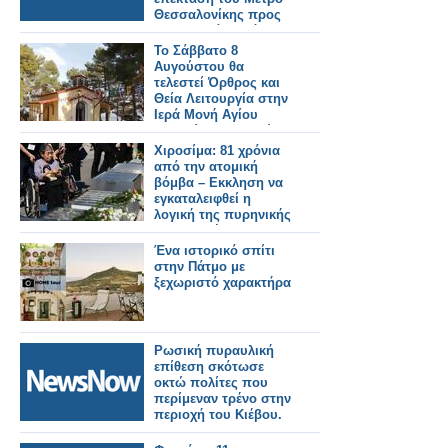
Θεσσαλονίκης προς
Καλαμαριά – Στόχος η
λειτουργία έως το
Το Σάββατο 8
τέλος του μήνα.
Αυγούστου θα
τελεστεί Όρθρος και
Θεία Λειτουργία στην
Ιερά Μονή Αγίου
Γεωργίου Αστακού
στις 07:00 το πρωί.
Χιροσίμα: 81 χρόνια
από την ατομική
βόμβα – Εκκληση να
εγκαταλειφθεί η
λογική της πυρηνικής
αποτροπής
Ένα ιστορικό σπίτι
στην Πάτμο με
ξεχωριστό χαρακτήρα
Ρωσική πυραυλική
επίθεση σκότωσε
οκτώ πολίτες που
περίμεναν τρένο στην
περιοχή του Κιέβου.