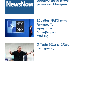
φορτηγό τρένο πιάνει
φωτιά στη Μασίμπα.
Σύνοδος ΝΑΤΟ στην
Άγκυρα: Το
πραγματικό
διακύβευμα πίσω
από τις
επικοινωνιακές
κορώνες και ο ρόλος
Ο Τερίμ θέλει κι άλλες
της Ελλάδας
μεταγραφές