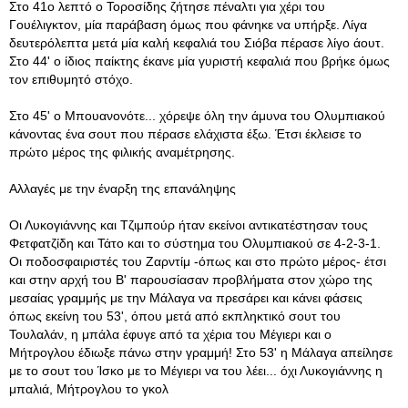
Στο 41ο λεπτό ο Τοροσίδης ζήτησε πέναλτι για χέρι του
Γουέλιγκτον, μία παράβαση όμως που φάνηκε να υπήρξε. Λίγα
δευτερόλεπτα μετά μία καλή κεφαλιά του Σιόβα πέρασε λίγο άουτ.
Στο 44' ο ίδιος παίκτης έκανε μία γυριστή κεφαλιά που βρήκε όμως
τον επιθυμητό στόχο.
Στο 45' ο Μπουανονότε... χόρεψε όλη την άμυνα του Ολυμπιακού
κάνοντας ένα σουτ που πέρασε ελάχιστα έξω. Έτσι έκλεισε το
πρώτο μέρος της φιλικής αναμέτρησης.
Αλλαγές με την έναρξη της επανάληψης
Οι Λυκογιάννης και Τζιμπούρ ήταν εκείνοι αντικατέστησαν τους
Φετφατζίδη και Τάτο και το σύστημα του Ολυμπιακού σε 4-2-3-1.
Οι ποδοσφαιριστές του Ζαρντίμ -όπως και στο πρώτο μέρος- έτσι
και στην αρχή του Β' παρουσίασαν προβλήματα στον χώρο της
μεσαίας γραμμής με την Μάλαγα να πρεσάρει και κάνει φάσεις
όπως εκείνη του 53', όπου μετά από εκπληκτικό σουτ του
Τουλαλάν, η μπάλα έφυγε από τα χέρια του Μέγιερι και ο
Μήτρογλου έδιωξε πάνω στην γραμμή! Στο 53' η Μάλαγα απείλησε
με το σουτ του Ίσκο με το Μέγιερι να του λέει... όχι Λυκογιάννης η
μπαλιά, Μήτρογλου το γκολ