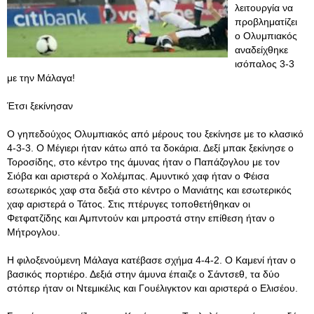
λειτουργία να
προβληματίζει
ο Ολυμπιακός
αναδείχθηκε
ισόπαλος 3-3
με την Μάλαγα!
Έτσι ξεκίνησαν
Ο γηπεδούχος Ολυμπιακός από μέρους του ξεκίνησε με το κλασικό
4-3-3. Ο Μέγιερι ήταν κάτω από τα δοκάρια. Δεξί μπακ ξεκίνησε ο
Τοροσίδης, στο κέντρο της άμυνας ήταν ο Παπάζογλου με τον
Σιόβα και αριστερά ο Χολέμπας. Αμυντικό χαφ ήταν ο Φέισα
εσωτερικός χαφ στα δεξιά στο κέντρο ο Μανιάτης και εσωτερικός
χαφ αριστερά ο Τάτος. Στις πτέρυγες τοποθετήθηκαν οι
Φετφατζίδης και Αμπντούν και μπροστά στην επίθεση ήταν ο
Μήτρογλου.
Η φιλοξενούμενη Μάλαγα κατέβασε σχήμα 4-4-2. Ο Καμενί ήταν ο
βασικός πορτιέρο. Δεξιά στην άμυνα έπαιζε ο Σάντσεθ, τα δύο
στόπερ ήταν οι Ντεμικέλις και Γουέλιγκτον και αριστερά ο Ελισέου.