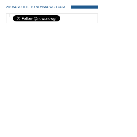
ΑΚΟΛΟΥΘΗΣΤΕ ΤΟ NEWSNOWGR.COM