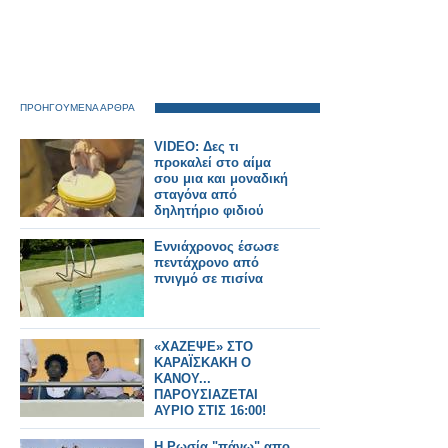
ΠΡΟΗΓΟΥΜΕΝΑ ΑΡΘΡΑ
VIDEO: Δες τι
προκαλεί στο αίμα
σου μια και μοναδική
σταγόνα από
δηλητήριο φιδιού
Εννιάχρονος έσωσε
πεντάχρονο από
πνιγμό σε πισίνα
«ΧΑΖΕΨΕ» ΣΤΟ
ΚΑΡΑΪΣΚΑΚΗ Ο
ΚΑΝΟΥ...
ΠΑΡΟΥΣΙΑΖΕΤΑΙ
ΑΥΡΙΟ ΣΤΙΣ 16:00!
Η Ρωσία "πάνω" απο