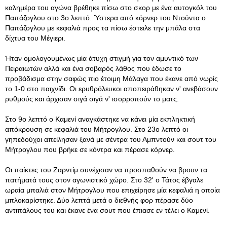
καλημέρα του αγώνα βρέθηκε πίσω στο σκορ με ένα αυτογκόλ του
Παπάζογλου στο 3ο λεπτό. Ύστερα από κόρνερ του Ντούντα ο
Παπάζογλου με κεφαλιά προς τα πίσω έστειλε την μπάλα στα
δίχτυα του Μέγιερι.
Ήταν ομολογουμένως μία άτυχη στιγμή για τον αμυντικό των
Πειραιωτών αλλά και ένα σοβαρός λάθος που έδωσε το
προβάδισμα στην σαφώς πιο έτοιμη Μάλαγα που έκανε από νωρίς
το 1-0 στο παιχνίδι. Οι ερυθρόλευκοι αποπειράθηκαν ν' ανεβάσουν
ρυθμούς και άρχισαν σιγά σιγά ν' ισορροπούν το ματς.
Στο 9ο λεπτό ο Καμενί αναγκάστηκε να κάνει μία εκπληκτική
απόκρουση σε κεφαλιά του Μήτρογλου. Στο 23ο λεπτό οι
γηπεδούχοι απείλησαν ξανά με σέντρα του Αμπντούν και σουτ του
Μήτρογλου που βρήκε σε κόντρα και πέρασε κόρνερ.
Οι παίκτες του Ζαρντίμ συνέχισαν να προσπαθούν να βρουν τα
πατήματά τους στον αγωνιστικό χώρο. Στο 32' ο Τάτος έβγαλε
ωραία μπαλιά στον Μήτρογλου που επιχείρησε μία κεφαλιά η οποία
μπλοκαρίστηκε. Δύο λεπτά μετά ο διεθνής φορ πέρασε δύο
αντιπάλους του και έκανε ένα σουτ που έπιασε εν τέλει ο Καμενί.