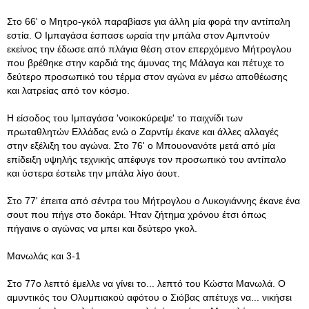
Στο 66' ο Μητρο-γκόλ παραβίασε για άλλη μία φορά την αντίπαλη
εστία. Ο Ιμπαγάσα έσπασε ωραία την μπάλα στον Αμπντούν
εκείνος την έδωσε από πλάγια θέση στον επερχόμενο Μήτρογλου
που βρέθηκε στην καρδιά της άμυνας της Μάλαγα και πέτυχε το
δεύτερο προσωπικό του τέρμα στον αγώνα εν μέσω αποθέωσης
και λατρείας από τον κόσμο.
Η είσοδος του Ιμπαγάσα 'νοικοκύρεψε' το παιχνίδι των
πρωταθλητών Ελλάδας ενώ ο Ζαρντίμ έκανε και άλλες αλλαγές
στην εξέλιξη του αγώνα. Στο 76' ο Μπουονανότε μετά από μία
επίδειξη υψηλής τεχνικής απέφυγε τον προσωπικό του αντίπαλο
και ύστερα έστειλε την μπάλα λίγο άουτ.
Στο 77' έπειτα από σέντρα του Μήτρογλου ο Λυκογιάννης έκανε ένα
σουτ που πήγε στο δοκάρι. Ήταν ζήτημα χρόνου έτσι όπως
πήγαινε ο αγώνας να μπει και δεύτερο γκολ.
Μανωλάς και 3-1
Στο 77ο λεπτό έμελλε να γίνει το... λεπτό του Κώστα Μανωλά. Ο
αμυντικός του Ολυμπιακού αφότου ο Σιόβας απέτυχε να... νικήσει