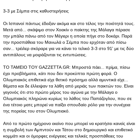
3-3 με Σέμπα στις καθυστερήσεις
Οι Ισπανοί πάντως έδειξαν ακόμα και στο τέλος την ποιότητά τους.
Μετά από... σκάψιμο στον Χοακίν ο παίκτης της Μάλαγα πέρασε
την μπάλα πάνω από τον Μέγιερι η οποία πήγε στο δοκάρι. Παρά
την προσπάθεια του Μανωλά ο Σέμπα που ερχόταν από πίσω
σαν... τρέιλερ σκόραρε για να κάνει το τελικό 3-3 στο 91' με τις δύο
αντιπάλους να μοιράζονται τις εντυπώσεις.
ΤΟ ΤΑΜΕΙΟ ΤΟΥ GAZZETTA.GR: Μπροστά πάει... πρίμα, πίσω
έχει προβλήματα, κάτι που δεν προκύπτει πρώτη φορά. Ο
Ολυμπιακός επιθετικά είχε θετικό πρόσημο αλλά αμυντικά είχε...
θέματα και δε έλλειψαν τα λάθη από μεριάς των παικτών του. Είναι
γεγονός ότι στο πρώτο μέρος του αγώνα με την Μάλαγα ο
Ολυμπιακός πληρώνει κυρίως το λάθος του Παπάζογλου, που σε
ένα τέτοιο ματς μπορεί να παίξει σπουδαίο ρόλο για την συνέχεια
της πορείας του στον Ολυμπιακό.
Από το πρώτο ημίχρονο εκείνο που μπορεί να κρατήσει κανείς είναι
η συμβολή των Αμπντούν και Τάτου στο δημιουργικό και επιθετικό
κομμάτι και οι όμορφες ενέργειες και τελικές προσπάθειες του