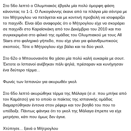
Στο 56ο λεπτό ο Ολυμπιακός έβγαλε μία πολύ όμορφη φάση
κάνοντας το 1-1. Ο Λυκογιάννης έκανε από τα πλάγια μία σέντρα με
τον Μήτρογλου να πετάγεται και με κοντινή προβολή να ισοφαρίζει
το παιχνίδι. Είναι άξιο αναφοράς ότι ο Μήτρογλου είχε να σκοράρει
σε παιχνίδι στο Καραϊσκάκη από τον Δεκέμβριο του 2010 και πιο
συγκεκριμένα στο φιλικό της ομάδας του Ολυμπιακού με τους All
Stars στο φαληρικό γήπεδο, που είχε γίνει για φιλανθρωπικούς
σκοπούς. Τότε ο Μήτρογλου είχε βάλει και τα δύο γκολ.
Στο 62ο ο Μπουονανότε θα χάσει μία πολύ καλή ευκαιρία με σουτ.
Έκτοτε οι Ισπανοί ανέβηκαν πάλι ψηλά, πρέσαραν και κυνήγησαν
ένα δεύτερο τέρμα...
Φωνές των Ισπανών για ακυρωθέν γκολ
Στο 65ο λεπτό ακυρώθηκε τέρμα της Μάλαγα (σ.σ. που μπήκε από
τον Καμάτσο) για το οποίο οι παίκτες της ισπανικής ομάδας
διαμαρτύθηκαν έντονα στον ρέφερι και τον βοηθό του που το
υπέδειξε. Πάντως φάνηκε ότι το γκολ της Μάλαγα έπρεπε να είχε
μετρήσει, κάτι που όμως δεν έγινε.
Χτύπησε... ξανά ο Μήτρογλου