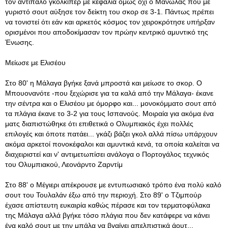
τον αντίπαλο γκολκίπερ με κεφαλιά όμως όχι ο Μανωλάς που με
γυριστό σουτ αύξησε τον δείκτη του σκορ σε 3-1. Πάντως πρέπει
να τονιστεί ότι εάν και αρκετός κόσμος τον χειροκρότησε υπήρξαν
ορισμένοι που αποδοκίμασαν τον πρώην κεντρικό αμυντικό της
Ένωσης.
Μείωσε με Ελισέου
Στο 80' η Μάλαγα βγήκε ξανά μπροστά και μείωσε το σκορ. Ο
Μπουονανότε -που ξεχώρισε για τα καλά από την Μάλαγα- έκανε
την σέντρα και ο Ελισέου με όμορφο και... μονοκόμματο σουτ από
τα πλάγια έκανε το 3-2 για τους Ισπανούς. Μοιραία για ακόμα ένα
ματς διαπιστώθηκε ότι επιθετικά ο Ολυμπιακός έχει πολλές
επιλογές και όποτε πατάει... γκάζι βάζει γκολ αλλά πίσω υπάρχουν
ακόμα αρκετοί πονοκέφαλοι και αμυντικά κενά, τα οποία καλείται να
διαχειριστεί και ν' αντιμετωπίσει ανάλογα ο Πορτογάλος τεχνικός
του Ολυμπιακού, Λεονάρντο Ζαρντίμ
Στο 88' ο Μέγιερι απέκρουσε με εντυπωσιακό τρόπο ένα πολύ καλό
σουτ του Τουλαλάν έξω από την περιοχή. Στο 89' ο Τζιμπούρ
έχασε απίστευτη ευκαιρία καθώς πέρασε και τον τερματοφύλακα
της Μάλαγα αλλά βγήκε τόσο πλάγια που δεν κατάφερε να κάνει
ένα καλό σουτ με την μπάλα να βγαίνει απελπιστικά άουτ...