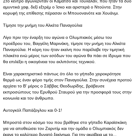
Στο κέντρο αγωνίζονταν οι Καμάτσο και Τουλαλάν, που ήταν τα δύο
αμυντικά χαφ, δεξί εξτρέμ ο Ίσκο και αριστερά ο Ντούντα. Στην
κορυφή της επίθεσης πέρασαν οι Μπουονανότε και Χουάνμι.
Τίμησε την μνήμη του Αλκέτα Παναγούλια
Λίγο πριν την έναρξη του αγώνα ο Ολυμπιακός μέσω του
προέδρου του, Βαγγέλη Μαρινάκη, τίμησε την μνήμη του Αλκέτα
Παναγούλια. Η κόρη του ήταν εκείνη που παρέλαβε την τιμητική
πλακέτα ενώ μέρος των εσόδων του αγώνα θα πάει σε ίδρυμα που
θα επιλέξει η οικογένεια του εκλιπόντος τεχνικού.
Είναι χαρακτηριστικό πάντως ότι όλο το γήπεδο χειροκρότησε
θερμά ως έναν φόρο τιμής στον Παναγούλια. Στην συνέχεια προτού
αρχίσει το Β' μέρος ο Σάββας Θεοδωρίδης, βράβευσε
εκπροσώπους του Ερυθρού Σταυρού για την προσφορά τους στην
κοινωνία και τον άνθρωπο.
Αυτογκόλ Παπάζογλου και 0-1!
Μπροστά στον κόσμο του που βρέθηκε στο γήπεδο Καραϊσκάκη
για να αποθεώσει τον Ζαρντίμ και την ομάδα ο Ολυμπιακός δεν
έκανε το καλύτερο δυνατό ξεκίνημα. Για την ακρίβεια με το...