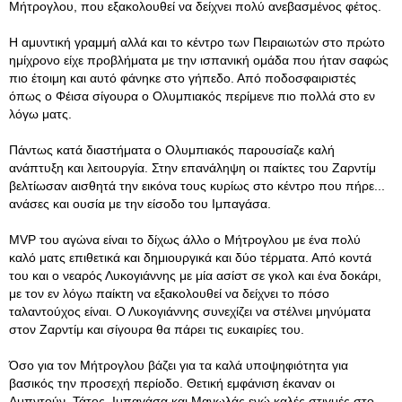
Μήτρογλου, που εξακολουθεί να δείχνει πολύ ανεβασμένος φέτος.
Η αμυντική γραμμή αλλά και το κέντρο των Πειραιωτών στο πρώτο
ημίχρονο είχε προβλήματα με την ισπανική ομάδα που ήταν σαφώς
πιο έτοιμη και αυτό φάνηκε στο γήπεδο. Από ποδοσφαιριστές
όπως ο Φέισα σίγουρα ο Ολυμπιακός περίμενε πιο πολλά στο εν
λόγω ματς.
Πάντως κατά διαστήματα ο Ολυμπιακός παρουσίαζε καλή
ανάπτυξη και λειτουργία. Στην επανάληψη οι παίκτες του Ζαρντίμ
βελτίωσαν αισθητά την εικόνα τους κυρίως στο κέντρο που πήρε...
ανάσες και ουσία με την είσοδο του Ιμπαγάσα.
MVP του αγώνα είναι το δίχως άλλο ο Μήτρογλου με ένα πολύ
καλό ματς επιθετικά και δημιουργικά και δύο τέρματα. Από κοντά
του και ο νεαρός Λυκογιάννης με μία ασίστ σε γκολ και ένα δοκάρι,
με τον εν λόγω παίκτη να εξακολουθεί να δείχνει το πόσο
ταλαντούχος είναι. Ο Λυκογιάννης συνεχίζει να στέλνει μηνύματα
στον Ζαρντίμ και σίγουρα θα πάρει τις ευκαιρίες του.
Όσο για τον Μήτρογλου βάζει για τα καλά υποψηφιότητα για
βασικός την προσεχή περίοδο. Θετική εμφάνιση έκαναν οι
Αμπντούν, Τάτος, Ιμπαγάσα και Μανωλάς ενώ καλές στιγμές στο