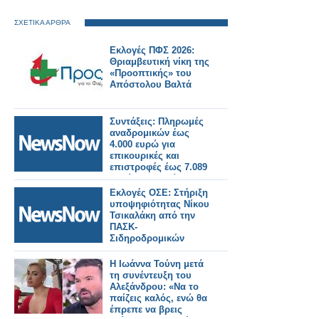
ΣΧΕΤΙΚΑ ΑΡΘΡΑ
Εκλογές ΠΦΣ 2026:
Θριαμβευτική νίκη της
«Προοπτικής» του
Απόστολου Βαλτά
Συντάξεις: Πληρωμές
αναδρομικών έως
4.000 ευρώ για
επικουρικές και
επιστροφές έως 7.089
ευρώ για χηρείας - Οι
δικαιούχοι ανά
Εκλογές ΟΣΕ: Στήριξη
κατηγορία.
υποψηφιότητας Νίκου
Τσικαλάκη από την
ΠΑΣΚ-
Σιδηροδρομικών
Η Ιωάννα Τούνη μετά
τη συνέντευξη του
Αλεξάνδρου: «Να το
παίζεις καλός, ενώ θα
έπρεπε να βρεις