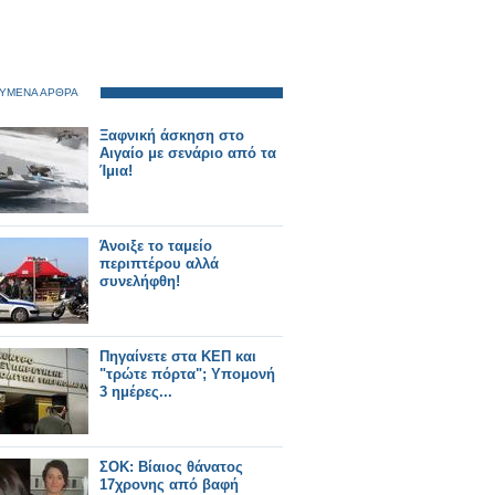
ΥΜΕΝΑ ΑΡΘΡΑ
Ξαφνική άσκηση στο
Αιγαίο με σενάριο από τα
Ίμια!
Άνοιξε το ταμείο
περιπτέρου αλλά
συνελήφθη!
Πηγαίνετε στα ΚΕΠ και
"τρώτε πόρτα"; Υπομονή
3 ημέρες...
ΣΟΚ: Βίαιος θάνατος
17χρονης από βαφή