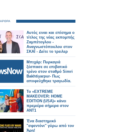
 ΑΡΘΡΑ
Αυτός ειναι και επίσημα ο
τίτλος της νέας εκπομπής
Ζαμπέτογλου -
Αναγνωστόπουλου στον
ΣΚΑΪ - Δείτε το τρειλερ
Μπιχάρ: Πυρκαγιά
ξέσπασε σε επιβατικό
τρένο στον σταθμό Simri
Bakhtiyarpur- Πως
αποφεύχθηκε τραγωδία.
Το «EXTREME
MAKEOVER: HOME
EDITION (USA)» κάνει
πρεμιέρα σήμερα στον
ΑΝΤ1
Ένα διαστημικό
"σφεντόνι" γύρω από τον
Άρη!