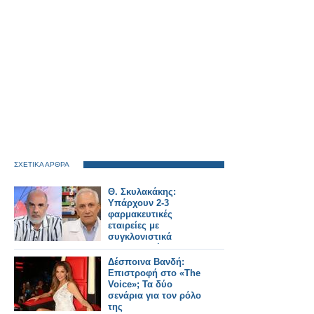
ΣΧΕΤΙΚΑ ΑΡΘΡΑ
Θ. Σκυλακάκης:
Υπάρχουν 2-3
φαρμακευτικές
εταιρείες με
συγκλονιστικά
παραβατική
συμπεριφορά –
Δέσποινα Βανδή:
Κάποια πρέπει να
Επιστροφή στο «The
τιμωρηθεί
Voice»; Τα δύο
σενάρια για τον ρόλο
της