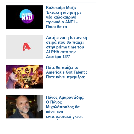
Καλοκαίρι Μαζί:
Έκτακτη κίνηση με
νέο καλοκαιρινό
πρωινό ο ΑΝΤ1 -
Ποιοι θα το
παρουσιάζουν και τι
ώρα θα παίζει;
Αυτή ειναι η Ισπανική
σειρά που θα παιζει
στην prime time του
ALPHA απο την
Δευτέρα 13/7
Πότε θα παίζει το
America’s Got Talent ;
Πότε κάνει πρεμιέρα;
Πάνος Αμαραντίδης:
Ο Πάνος
Μιχαλόπουλος θα
κάνει ενα
εντυπωσιακό γκεστ
στη νέα σειρά στον
Alpha - Μόνιμο ρόλο
δεν θέλει