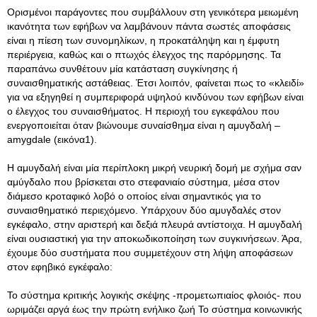
Ορισμένοι παράγοντες που συμβάλλουν στη γενικότερα μειωμένη
ικανότητα των εφήβων να λαμβάνουν πάντα σωστές αποφάσεις
είναι η πίεση των συνομηλίκων, η προκατάληψη και η έμφυτη
περιέργεια, καθώς και ο πτωχός έλεγχος της παρόρμησης. Τα
παραπάνω συνθέτουν μία κατάσταση συγκίνησης ή
συναισθηματικής αστάθειας. Έτσι λοιπόν, φαίνεται πως το «κλειδί»
για να εξηγηθεί η συμπεριφορά υψηλού κινδύνου των εφήβων είναι
ο έλεγχος του συναισθήματος. Η περιοχή του εγκεφάλου που
ενεργοποιείται όταν βιώνουμε συναίσθημα είναι η αμυγδαλή –
amygdale (εικόνα1).
Η αμυγδαλή είναι μία περίπλοκη μικρή νευρική δομή με σχήμα σαν
αμύγδαλο που βρίσκεται στο στεφανιαίο σύστημα, μέσα στον
διάμεσο κροταφικό λοβό ο οποίος είναι σημαντικός για το
συναισθηματικό περιεχόμενο. Υπάρχουν δύο αμυγδαλές στον
εγκέφαλο, στην αριστερή και δεξιά πλευρά αντίστοιχα. Η αμυγδαλή
είναι ουσιαστική για την αποκωδικοποίηση των συγκινήσεων. Άρα,
έχουμε δύο συστήματα που συμμετέχουν στη λήψη αποφάσεων
στον εφηβικό εγκέφαλο:
Το σύστημα κριτικής λογικής σκέψης -προμετωπιαίος φλοιός- που
ωριμάζει αργά έως την πρώτη ενήλικο ζωή Το σύστημα κοινωνικής