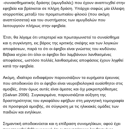
-συναισθηματικής δράσης (αμυγδαλές) που έχουν αναπτυχθεί στην
εφηβεία και βρίσκεται σε πλήρη δράση. Υπάρχει σαφώς μία έλλειψη
ισορροπίας μεταξύ του προμετωπιαίου φλοιού (που ακόμη
αναπτύσσεται) και του συστήματος των αμυγδαλών που
λειτουργούν πλήρως στην εφηβεία.
Έτσι, θα λέγαμε ότι υπερτερεί και πρωταγωνιστεί το συναίσθημα
και η συγκίνηση, εις βάρος της κριτικής σκέψης και των λογικών
αποφάσεων, παρά το ότι οι έφηβοι είναι γνώστες του κινδύνου.
Βέβαια ισχύει ότι όλοι οι έφηβοι δεν λαμβάνουν λανθασμένες
αποφάσεις, ωστόσο πολλές λανθασμένες αποφάσεις έχουν ληφθεί
κατά την εφηβεία.
Ακόμη, ιδιαίτερο ενδιαφέρον παρουσιάζουν τα ευρήματα έρευνας
που αποδεικνύει ότι οι έφηβοι είναι νευροβιολογικά ευαίσθητοι στις
αμοιβές, όταν όμως αυτές είναι άμεσες και όχι μακροπρόθεσμες
(Galvan 2006). Συγκεκριμένα, παρουσιάζεται αύξηση της
δραστηριότητας του εγκεφάλου εφήβων στη μαγνητική τομογραφία
σε προσφορά αμοιβής, σε σύγκριση με τις ηλικιακές ομάδες των
παιδιών και ενηλίκων.
Σημαντική αποδεικνύεται και η επίδραση συνομηλίκων, αφού έχει