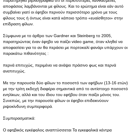
παρατηρηθεί βιβλιογραφικά ότι οι περισσότερες λανθασμένες
αποφάσεις λαμβάνονται με φίλους. Και το ερώτημα είναι εάν αυτό
συμβαίνει γιατί οι έφηβοι περνούν περισσότερο χρόνο με τους
φίλους τους ή όντως είναι κατά κάποιο τρόπο «ευαίσθητοι» στην
επίδραση φίλων.
Σύμφωνα με το άρθρο των Gardner και Steinberg το 2005,
παρατηρώντας έναν έφηβο να παίζει video game, όταν κληθεί να
αποφασίσει για το αν θα περάσει με πορτοκαλί φανάρι υπάρχουν οι
παρακάτω πιθανότητες :
περνά επιτυχώς, περιμένει να ανάψει πράσινο φως και περνά
ανεπιτυχώς.
Με την παρουσία δύο φίλων το ποσοστό των εφήβων (13-16 ετών)
με την τρίτη εκδοχή διαφέρει σημαντικά από το αντίστοιχο ποσοστό
ενηλίκων, αλλά και του ίδιου του εφήβου όταν παίζει μόνος του.
Συνεπώς, με την παρουσία φίλων οι έφηβοι επιδεικνύουν
ριψοκίνδυνη συμπεριφορά.
Συμπερασματικά:
Ο εφηβικός εγκέφαλος αναπτύσσεται Τα εγκεφαλικά κέντρα