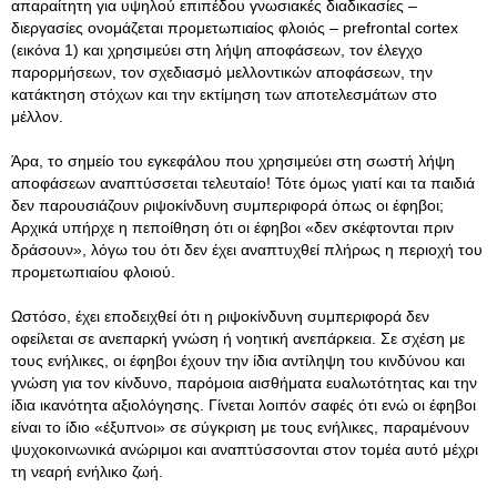
απαραίτητη για υψηλού επιπέδου γνωσιακές διαδικασίες –
διεργασίες ονομάζεται προμετωπιαίος φλοιός – prefrontal cortex
(εικόνα 1) και χρησιμεύει στη λήψη αποφάσεων, τον έλεγχο
παρορμήσεων, τον σχεδιασμό μελλοντικών αποφάσεων, την
κατάκτηση στόχων και την εκτίμηση των αποτελεσμάτων στο
μέλλον.
Άρα, το σημείο του εγκεφάλου που χρησιμεύει στη σωστή λήψη
αποφάσεων αναπτύσσεται τελευταίο! Τότε όμως γιατί και τα παιδιά
δεν παρουσιάζουν ριψοκίνδυνη συμπεριφορά όπως οι έφηβοι;
Αρχικά υπήρχε η πεποίθηση ότι οι έφηβοι «δεν σκέφτονται πριν
δράσουν», λόγω του ότι δεν έχει αναπτυχθεί πλήρως η περιοχή του
προμετωπιαίου φλοιού.
Ωστόσο, έχει εποδειχθεί ότι η ριψοκίνδυνη συμπεριφορά δεν
οφείλεται σε ανεπαρκή γνώση ή νοητική ανεπάρκεια. Σε σχέση με
τους ενήλικες, οι έφηβοι έχουν την ίδια αντίληψη του κινδύνου και
γνώση για τον κίνδυνο, παρόμοια αισθήματα ευαλωτότητας και την
ίδια ικανότητα αξιολόγησης. Γίνεται λοιπόν σαφές ότι ενώ οι έφηβοι
είναι το ίδιο «έξυπνοι» σε σύγκριση με τους ενήλικες, παραμένουν
ψυχοκοινωνικά ανώριμοι και αναπτύσσονται στον τομέα αυτό μέχρι
τη νεαρή ενήλικο ζωή.