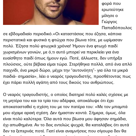
φορά που
ερωτεύτηκε
μίλησε ο
Γιώργος
Παπαδόπουλος
σε εβδομαδιαίο περιοδικό.«Οι καταστάσεις που έζησα, κάποια
περιστατικά και φυσικά η φτώχια που βίωνα τότε, με ωρίμασαν
πολύ. Έζησα πολύ φτωχικά χρόνια! Ήμουν ένα φτωχό παιδί
χωρισμένων γονιών, με ό,τι αυτό μπορεί να περικλείει για ένα
ευαίσθητο παιδί όπως ήμουν εγώ. Ποτέ, άλλωστε, δεν υπήρξα
πλούσιος, ούτε βέβαια είμαι τώρα. Στερήθηκα πολλά, από ένα απλό
παιχνίδι, ένα μικρό δώρο, μέχρι την “αυτονόητη”- για όλα τα μικρά
παιδιά- σημασία», λέει ο νεαρός τραγουδιστής, προσθέτοντας πως
έχει πάρει πολλή αγάπη από τους δικούς του ανθρώπους.
Ο νεαρός τραγουδιστής, ο οποίος διατηρεί πολύ καλές σχέσεις με
τη μητέρα του και τα τρία του αδέρφια, αποκάλυψε ότι έχει
αποκατασταθεί η σχέση του με τον πατέρα του: «Με τον μπαμπά
μου είχαμε αραιή σχέση. Δεν ήμασταν κοντά. Σήμερα, όμως, όλα
είναι πολύ καλύτερα. Όλα αυτά που βίωσα μου άφησαν σημάδια,
όχι απωθημένα. Αν το δεις εντελώς ψυχρά, θα καταλάβεις ότι αυτά
δεν τα ξεπερνάς ποτέ. Γιατί είναι αναμνήσεις που σίγουρα δεν θα