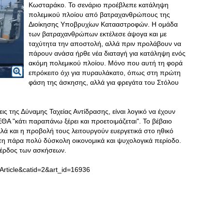
Κωσταράκο. Το σενάριο προέβλεπε κατάληψη
πολεμικού πλοίου από βατραχανθρώπους της
Διοίκησης Υποβρυχίων Κατααστροφών. Η ομάδα
των βατραχανθρώπων εκτέλεσε άψογα και με
ταχύτητα την αποστολή, αλλά πριν προλάβουν να
πάρουν ανάσα ήρθε νέα διαταγή για κατάληψη ενός
ακόμη πολεμικού πλοίου. Μόνο που αυτή τη φορά
επρόκειτο όχι για πυραυλάκατο, όπως στη πρώτη
φάση της άσκησης, αλλά για φρεγάτα του Στόλου
σεις της Δύναμης Ταχείας Αντίδρασης, είναι λογικό να έχουν
ΕΘΑ "κάτι παραπάνω ξέρει και προετοιμάζεται". Το βέβαιο
αλλά και η προβολή τους λειτουργούν ευεργετικά στο ηθικό
τη πάρα πολύ δύσκολη οικονομικά και ψυχολογικά περίοδο.
 κέρδος των ασκήσεων.
Article&catid=2&art_id=16936