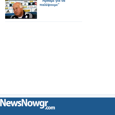
"'Ήρθαμε για να
παλέψουμε"