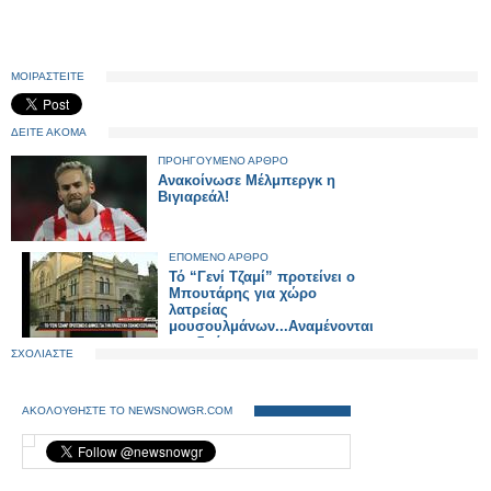
ΜΟΙΡΑΣΤΕΙΤΕ
ΔΕΙΤΕ ΑΚΟΜΑ
ΠΡΟΗΓΟΥΜΕΝΟ ΑΡΘΡΟ
Ανακοίνωσε Μέλμπεργκ η
Βιγιαρεάλ!
ΕΠΟΜΕΝΟ ΑΡΘΡΟ
Τό “Γενί Τζαμί” προτείνει ο
Μπουτάρης για χώρο
λατρείας
μουσουλμάνων...Αναμένονται
αντιδράσεις απο τους
ΣΧΟΛΙΑΣΤΕ
κατοίκους.
ΑΚΟΛΟΥΘΗΣΤΕ ΤΟ NEWSNOWGR.COM