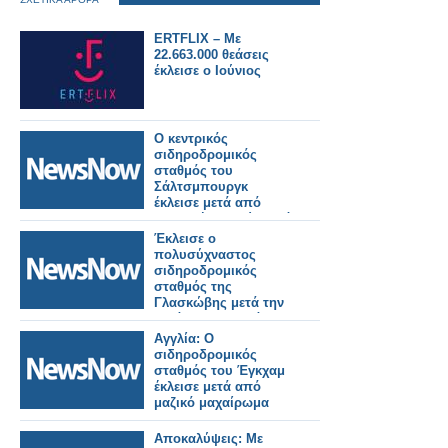
ERTFLIX – Με
22.663.000 θεάσεις
έκλεισε ο Ιούνιος
Ο κεντρικός
σιδηροδρομικός
σταθμός του
Σάλτσμπουργκ
έκλεισε μετά από
διαρροή χημικών από
εμπορευματική
Έκλεισε ο
αμαξοστοιχία.
πολυσύχναστος
σιδηροδρομικός
σταθμός της
Γλασκώβης μετά την
μεγάλη πυρκαγιά.
Αγγλία: Ο
σιδηροδρομικός
σταθμός του Έγκχαμ
έκλεισε μετά από
μαζικό μαχαίρωμα
Αποκαλύψεις: Με