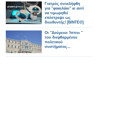
Γιατρός συνελήφθη
για "φακελάκι" κι αντί
να τιμωρηθεί
επέστρεψε ως
διευθυντής! [ΒΙΝΤΕΟ]
Οι "Δούρειοι Ίπποι "
του διεφθαρμένου
πολιτικού
συστήματος...