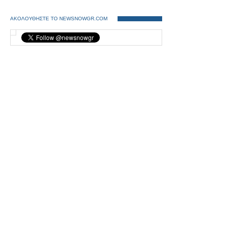
ΑΚΟΛΟΥΘΗΣΤΕ ΤΟ NEWSNOWGR.COM