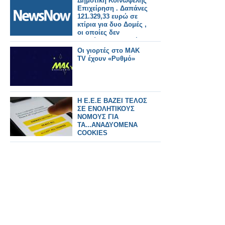
Δημοτική Κοινωφελής
Επιχείρηση . Δαπάνες
121.329,33 ευρώ σε
κτίρια για δυο Δομές ,
οι οποίες δεν
λειτούργησαν ποτέ.
Δημοτικοί Σύμβουλοι
Οι γιορτές στο ΜΑΚ
υπάρχουν; Η
TV έχουν «Ρυθμό»
υπόθεση χρήζει ναι ή
όχι πολλαπλού
ελέγχου; Έχουν ή δεν
έχουν πολλοί ευθύνες
σε πολλαπλά
Η Ε.Ε.Ε ΒΑΖΕΙ ΤΕΛΟΣ
επίπεδα;
ΣΕ ΕΝΟΛΗΤΙΚΟΥΣ
ΝΟΜΟΥΣ ΓΙΑ
ΤΑ...ΑΝΑΔΥΟΜΕΝΑ
COOKIES