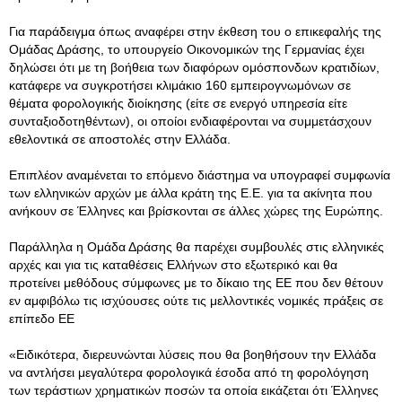
Για παράδειγμα όπως αναφέρει στην έκθεση του ο επικεφαλής της
Ομάδας Δράσης, το υπουργείο Οικονομικών της Γερμανίας έχει
δηλώσει ότι με τη βοήθεια των διαφόρων ομόσπονδων κρατιδίων,
κατάφερε να συγκροτήσει κλιμάκιο 160 εμπειρογνωμόνων σε
θέματα φορολογικής διοίκησης (είτε σε ενεργό υπηρεσία είτε
συνταξιοδοτηθέντων), οι οποίοι ενδιαφέρονται να συμμετάσχουν
εθελοντικά σε αποστολές στην Ελλάδα.
Επιπλέον αναμένεται το επόμενο διάστημα να υπογραφεί συμφωνία
των ελληνικών αρχών με άλλα κράτη της Ε.Ε. για τα ακίνητα που
ανήκουν σε Έλληνες και βρίσκονται σε άλλες χώρες της Ευρώπης.
Παράλληλα η Ομάδα Δράσης θα παρέχει συμβουλές στις ελληνικές
αρχές και για τις καταθέσεις Ελλήνων στο εξωτερικό και θα
προτείνει μεθόδους σύμφωνες με το δίκαιο της ΕΕ που δεν θέτουν
εν αμφιβόλω τις ισχύουσες ούτε τις μελλοντικές νομικές πράξεις σε
επίπεδο ΕΕ
«Ειδικότερα, διερευνώνται λύσεις που θα βοηθήσουν την Ελλάδα
να αντλήσει μεγαλύτερα φορολογικά έσοδα από τη φορολόγηση
των τεράστιων χρηματικών ποσών τα οποία εικάζεται ότι Έλληνες