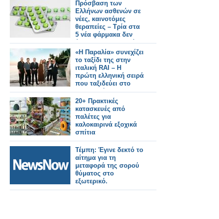
Πρόσβαση των
Ελλήνων ασθενών σε
νέες, καινοτόμες
θεραπείες – Τρία στα
5 νέα φάρμακα δεν
έρχονται στην Ελλάδα
«Η Παραλία» συνεχίζει
το ταξίδι της στην
ιταλική RAI – Η
πρώτη ελληνική σειρά
που ταξιδεύει στο
εξωτερικό
20+ Πρακτικές
κατασκευές από
παλέτες για
καλοκαιρινά εξοχικά
σπίτια
Τέμπη: Έγινε δεκτό το
αίτημα για τη
μεταφορά της σορού
θύματος στο
εξωτερικό.