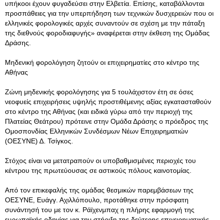
υπήκοοι έχουν φυγαδεύσει στην Ελβετία. Επίσης, καταβάλλονται
προσπάθειες για την υπερπήδηση των τεχνικών δυσχερειών που οι
ελληνικές φορολογικές αρχές συναντούν σε σχέση με την πάταξη
της διεθνούς φοροδιαφυγής» αναφέρεται στην έκθεση της Ομάδας
Δράσης.
Μηδενική φορολόγηση ζητούν οι επιχειρηματίες στο κέντρο της
Αθήνας
Ζώνη μηδενικής φορολόγησης για 5 τουλάχιστον έτη σε όσες
νεοφυείς επιχειρήσεις υψηλής προστιθέμενης αξίας εγκατασταθούν
στο κέντρο της Αθήνας (και ειδικά γύρω από την περιοχή της
Πλατείας Θεάτρου) πρότεινε στην Ομάδα Δράσης ο πρόεδρος της
Ομοσπονδίας Ελληνικών Συνδέσμων Νέων Επιχειρηματιών
(ΟΕΣΥΝΕ) Δ. Τσίγκος.
Στόχος είναι να μετατραπούν οι υποβαθμισμένες περιοχές του
κέντρου της πρωτεύουσας σε αστικούς πόλους καινοτομίας.
Από τον επικεφαλής της ομάδας θεσμικών παρεμβάσεων της
ΟΕΣΥΝΕ, Ευάγγ. Αχιλλόπουλο, προτάθηκε στην πρόσφατη
συνάντησή του με τον κ. Ράϊχενμπαχ η πλήρης εφαρμογή της
ευρωπαϊκής οδηγίας για την στήριξη της δεύτερης επιχειρηματικής